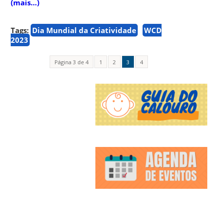
(mais…)
Tags:
Dia Mundial da Criatividade
WCD
2023
Página 3 de 4
1
2
3
4