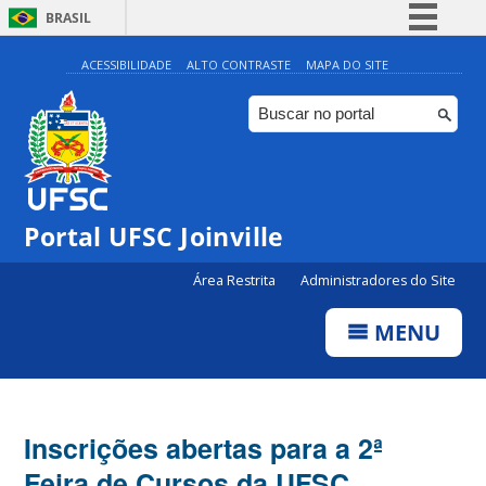
BRASIL
Simplifique!
ACESSIBILIDADE
ALTO CONTRASTE
MAPA DO SITE
Comunica BR
Participe
Acesso à informação
Legislação
Portal UFSC Joinville
Canais
Área Restrita
Administradores do Site
MENU
Inscrições abertas para a 2ª
Feira de Cursos da UFSC