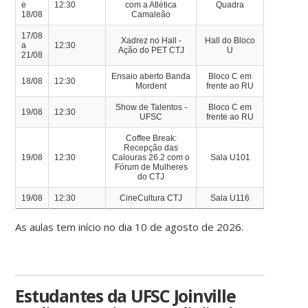
e
12:30
com a Atlética
Quadra
18/08
Camaleão
17/08
Xadrez no Hall -
Hall do Bloco
a
12:30
Ação do PET CTJ
U
21/08
Ensaio aberto Banda
Bloco C em
18/08
12:30
Mordent
frente ao RU
Show de Talentos -
Bloco C em
19/08
12:30
UFSC
frente ao RU
Coffee Break:
Recepção das
19/08
12:30
Calouras 26.2 com o
Sala U101
Fórum de Mulheres
do CTJ
19/08
12:30
CineCultura CTJ
Sala U116
As aulas tem início no dia 10 de agosto de 2026.
Estudantes da UFSC Joinville