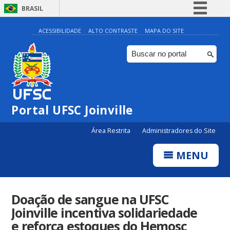
BRASIL
Simplifique!
ACESSIBILIDADE
ALTO CONTRASTE
MAPA DO SITE
Comunica BR
Participe
Acesso à informação
Legislação
Portal UFSC Joinville
Canais
Área Restrita
Administradores do Site
MENU
Doação de sangue na UFSC
Joinville incentiva solidariedade
e reforça estoques do Hemosc