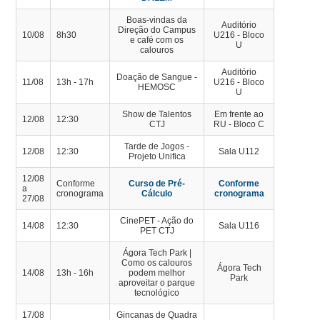
Boas-vindas da
Auditório
Direção do Campus
10/08
8h30
U216 - Bloco
e café com os
U
calouros
Auditório
Doação de Sangue -
11/08
13h - 17h
U216 - Bloco
HEMOSC
U
Show de Talentos
Em frente ao
12/08
12:30
CTJ
RU - Bloco C
Tarde de Jogos -
12/08
12:30
Sala U112
Projeto Unifica
12/08
Conforme
Curso de Pré-
Conforme
a
cronograma
Cálculo
cronograma
27/08
CinePET - Ação do
14/08
12:30
Sala U116
PET CTJ
Ágora Tech Park |
Como os calouros
Ágora Tech
14/08
13h - 16h
podem melhor
Park
aproveitar o parque
tecnológico
17/08
Gincanas de Quadra