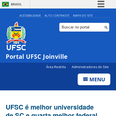
BRASIL
Simplifique!
ACESSIBILIDADE
ALTO CONTRASTE
MAPA DO SITE
Comunica BR
Participe
Acesso à informação
Legislação
Portal UFSC Joinville
Canais
Área Restrita
Administradores do Site
MENU
UFSC é melhor universidade
de SC e quarta melhor federal