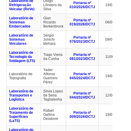
Laboratório de
Diogo
Portaria nº
Refrigeração
Lôndero da
19/02/2030
010/2026/DCTJ
Veicular (ReVe)
Silva
Laboratório de
Gian
Portaria nº
Sistemas
Ricardo
06/04/2030
019/2026/DCTJ
Embarcados
Berkenbrock
Laboratório de
Sérgio
Portaria nº
Sistemas
Junichi
09/07/2027
076/2023/DCTJ
Veiculares
Idehara
Laboratório de
Tiago Vieria
Portaria nº
Tecnologia da
11/06/2027
da Cunha
081/2023/DCTJ
Soldagem (LTS)
Yader
Laboratório de
Alfonso
Portaria nº
19/08/2027
Topografia
Guerrero
045/2024/DCTJ
Pérez
Laboratório de
Silvia Lopes
Portaria nº
Transportes e
de Sena
12/08/2028
044/2024/DCTJ
Logística
Taglialenha
Laboratório de
Rafael
Tratamento de
Portaria nº
Gallina
19/02/2030
Superfícies
009/2026/DCTJ
Delatorre
(LaTS)
Laboratório do