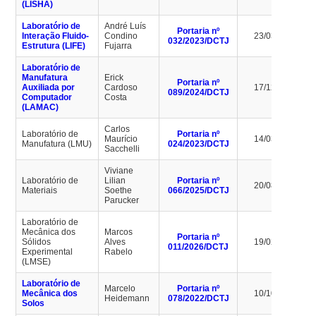
(LISHA)
Laboratório de
André Luís
Portaria nº
Interação Fluido-
Condino
23/03/2027
032/2023/DCTJ
Estrutura (LIFE)
Fujarra
Laboratório de
Manufatura
Erick
Portaria nº
Auxiliada por
Cardoso
17/12/2028
089/2024/DCTJ
Computador
Costa
(LAMAC)
Carlos
Laboratório de
Portaria nº
Maurício
14/03/2027
Manufatura (LMU)
024/2023/DCTJ
Sacchelli
Viviane
Laboratório de
Lilian
Portaria nº
20/08/2027
Materiais
Soethe
066/2025/DCTJ
Parucker
Laboratório de
Mecânica dos
Marcos
Portaria nº
Sólidos
Alves
19/02/2030
011/2026/DCTJ
Experimental
Rabelo
(LMSE)
Laboratório de
Marcelo
Portaria nº
Mecânica dos
10/10/2026
Heidemann
078/2022/DCTJ
Solos