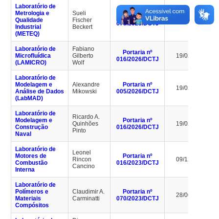
Laboratório de
Metrologia e
Sueli
Portaria nº
Qualidade
Fischer
10/07/2027
075/2023/DCTJ
Industrial
Beckert
(METEQ)
Laboratório de
Fabiano
Portaria nº
Microfluídica
Gilberto
19/02/2030
016/2026/DCTJ
(LAMICRO)
Wolf
Laboratório de
Modelagem e
Alexandre
Portaria nº
19/02/2030
Análise de Dados
Mikowski
005/2026/DCTJ
(LabMAD)
Laboratório de
Ricardo A.
Modelagem e
Portaria nº
Quinhões
19/02/2030
Construção
016/2026/DCTJ
Pinto
Naval
Laboratório de
Leonel
Motores de
Portaria nº
Rincon
09/12/2026
Combustão
016/2023/DCTJ
Cancino
Interna
Laboratório de
Polímeros e
Claudimir A.
Portaria nº
28/06/2027
Materiais
Carminatti
070/2023/DCTJ
Compósitos