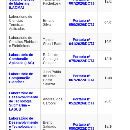
19/02/2030
de Materiais
Pachekoski
007/2026/DCTJ
(LACMA)
Laboratório de
Ciências
Ernane
Portaria nº
04/07/2030
Térmicas
Silva
050/2026/DCTJ
Aplicadas
Laboratório de
Tamiris
Portaria nº
Circuitos Elétricos
10/04/2029
Grossl Bade
041/2025/DCTJ
e Eletrônicos
Laboratório de
Rafael de
Portaria nº
Combustão
Camargo
18/10/2026
075/2022/DCTJ
Aplicada (LAC)
Catapan
Juan Pablo
Laboratório de
de Lima
Portaria nº
Computação
11/06/2026
Costa
067/2022/DCTJ
Científica
Salazar
Laboratório de
Desenvolvimento
Andrea Piga
Portaria nº
de Tecnologia
20/05/2030
Carboni
052/2026/DCTJ
Submarina –
LASUB
Laboratório de
Desenvolvimento
Breno
Portaria nº
e Tecnologia em
Salgado
18/10/2026
080/2022/DCTJ