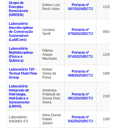
Grupo de
Dalton Luiz
Portaria nº
Energias
11/03/2028
Rech Vidor
007/2024/DCTJ
Renováveis
(GREEN)
Laboratório
Interdisciplinar
Luciano
Portaria nº
de Construção
09/10/2026
Senff
079/2022/DCTJ
Sustentável
(LabICons)
Laboratório
Fátima
Multidisciplinar
Portaria nº
Araújo
12/08/2029
(Física e
074/2025/DCTJ
Machado
Química)
Laboratório T2F -
Kleber
Portaria nº
Termal Fluid Flow
Vieira de
18/07/2029
068/2025/DCTJ
Group
Paiva
Laboratório
Integrado de
Amanara
Hidrologia,
Potykytã de
Portaria nº
23/09/2028
Hidráulica e
Sousa Dias
091/2025/DCTJ
Saneamento
Vieira
(LIHHS)
Aline Durrer
Laboratório
Portaria nº
Patelli
10/04/2029
Indústria 4.0
042/2025/DCTJ
Juliani