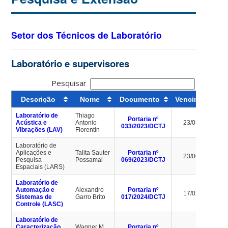
Setor dos Técnicos de Laboratório
Laboratório e supervisores
Pesquisar
Descrição
Nome
Documento
Vencimento
Laboratório de
Thiago
Portaria nº
Acústica e
Antonio
23/03/2027
033/2023/DCTJ
Vibrações (LAV)
Fiorentin
Laboratório de
Aplicações e
Talita Sauter
Portaria nº
23/06/2027
Pesquisa
Possamai
069/2023/DCTJ
Espaciais (LARS)
Laboratório de
Automação e
Alexandro
Portaria nº
17/02/2028
Sistemas de
Garro Brito
017/2024/DCTJ
Controle (LASC)
Laboratório de
Caracterização
Wagner M.
Portaria nº