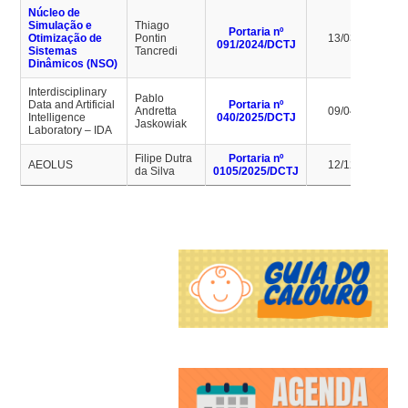
Núcleo de
Simulação e
Thiago
Portaria nº
Otimização de
Pontin
13/03/2028
091/2024/DCTJ
Sistemas
Tancredi
Dinâmicos (NSO)
Interdisciplinary
Pablo
Data and Artificial
Portaria nº
Andretta
09/04/2029
Intelligence
040/2025/DCTJ
Jaskowiak
Laboratory – IDA
Filipe Dutra
Portaria nº
AEOLUS
12/12/2029
da Silva
0105/2025/DCTJ