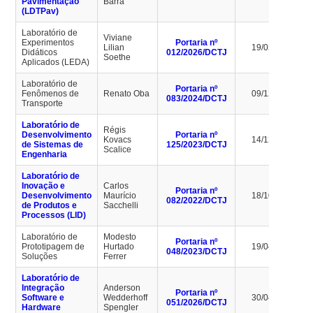
Pavimentação
Barra
(LDTPav)
Laboratório de
Viviane
Experimentos
Portaria nº
Lilian
19/02/2030
Didáticos
012/2026/DCTJ
Soethe
Aplicados (LEDA)
Laboratório de
Portaria nº
Fenômenos de
Renato Oba
09/12/2028
083/2024/DCTJ
Transporte
Laboratório de
Régis
Desenvolvimento
Portaria nº
Kovacs
14/12/2027
de Sistemas de
125/2023/DCTJ
Scalice
Engenharia
Laboratório de
Inovação e
Carlos
Portaria nº
Desenvolvimento
Maurício
18/10/2026
082/2022/DCTJ
de Produtos e
Sacchelli
Processos (LID)
Laboratório de
Modesto
Portaria nº
Prototipagem de
Hurtado
19/04/2027
048/2023/DCTJ
Soluções
Ferrer
Laboratório de
Integração
Anderson
Portaria nº
Software e
Wedderhoff
30/04/2030
051/2026/DCTJ
Hardware
Spengler