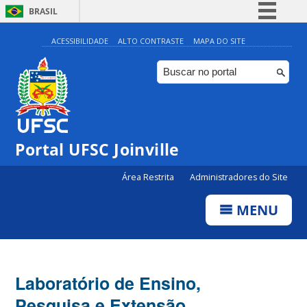
BRASIL
Simplifique!
ACESSIBILIDADE
ALTO CONTRASTE
MAPA DO SITE
Comunica BR
Participe
Acesso à informação
Legislação
Portal UFSC Joinville
Canais
Área Restrita
Administradores do Site
MENU
Laboratório de Ensino,
Pesquisa e Extensão