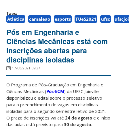
Tags:
Atlética
camaleao
esports
TUeS2021
ufsc
ufscjo
Pós em Engenharia e
Ciências Mecânicas está com
inscrições abertas para
disciplinas isoladas
17/08/2021 09:37
O Programa de Pós-Graduação em Engenharia e
Ciências Mecânicas (
Pós-ECM
) da UFSC Joinville
disponibilizou o edital sobre o processo seletivo
para o preenchimento de vagas em disciplinas
isoladas para o segundo semestre letivo de 2021.
O prazo de inscrições vai até
24 de agosto
e o início
das aulas está previsto para
30 de agosto
.