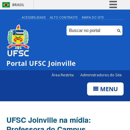
BRASIL
Simplifique!
ACESSIBILIDADE
ALTO CONTRASTE
MAPA DO SITE
Comunica BR
Participe
Acesso à informação
Legislação
Portal UFSC Joinville
Canais
Área Restrita
Administradores do Site
MENU
UFSC Joinville na mídia:
Professora do Campus