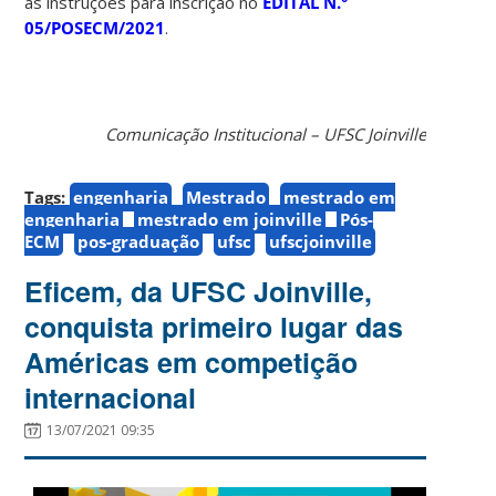
as instruções para inscrição no
EDITAL N.°
05/POSECM/2021
.
Comunicação Institucional – UFSC Joinville
Tags:
engenharia
Mestrado
mestrado em
engenharia
mestrado em joinville
Pós-
ECM
pos-graduação
ufsc
ufscjoinville
Eficem, da UFSC Joinville,
conquista primeiro lugar das
Américas em competição
internacional
13/07/2021 09:35