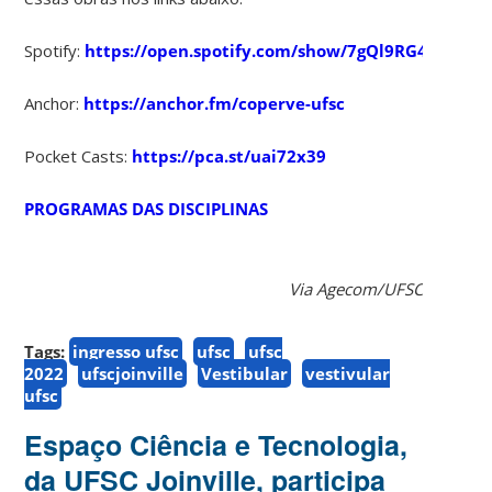
Spotify:
https://open.spotify.com/show/7gQl9RG41aM3i
Anchor:
https://anchor.fm/coperve-ufsc
Pocket Casts:
https://pca.st/uai72x39
PROGRAMAS DAS DISCIPLINAS
Via Agecom/UFSC
Tags:
ingresso ufsc
ufsc
ufsc
2022
ufscjoinville
Vestibular
vestivular
ufsc
Espaço Ciência e Tecnologia,
da UFSC Joinville, participa