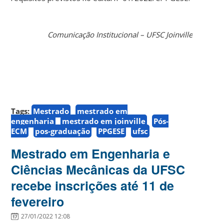
Comunicação Institucional – UFSC Joinville
Tags:
Mestrado
mestrado em
engenharia
mestrado em joinville
Pós-
ECM
pos-graduação
PPGESE
ufsc
Mestrado em Engenharia e
Ciências Mecânicas da UFSC
recebe inscrições até 11 de
fevereiro
27/01/2022 12:08