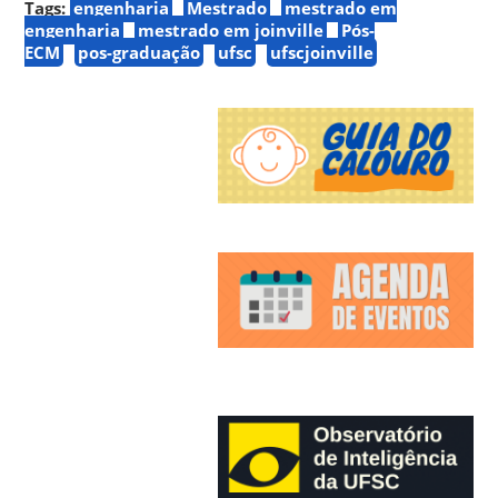
Tags:
engenharia
Mestrado
mestrado em
engenharia
mestrado em joinville
Pós-
ECM
pos-graduação
ufsc
ufscjoinville