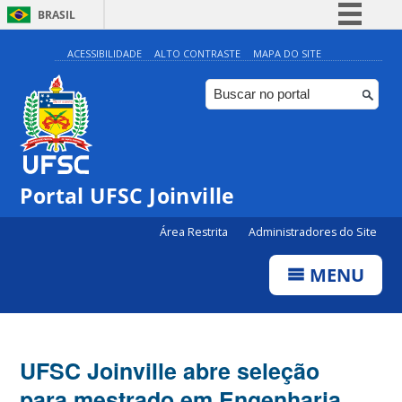
BRASIL
Simplifique!
ACESSIBILIDADE
ALTO CONTRASTE
MAPA DO SITE
Comunica BR
Participe
Acesso à informação
Legislação
Portal UFSC Joinville
Canais
Área Restrita
Administradores do Site
MENU
UFSC Joinville abre seleção
para mestrado em Engenharia