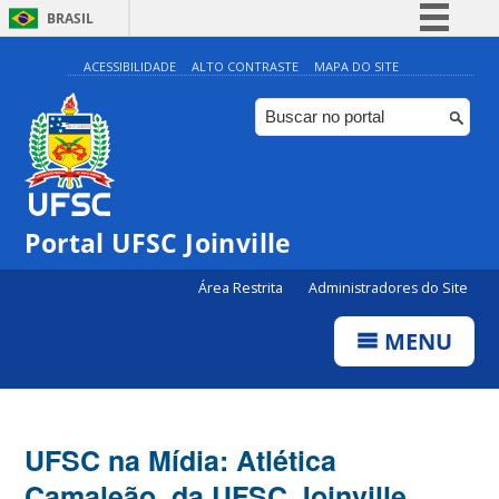
BRASIL
Simplifique!
ACESSIBILIDADE
ALTO CONTRASTE
MAPA DO SITE
Comunica BR
Participe
Acesso à informação
Legislação
Portal UFSC Joinville
Canais
Área Restrita
Administradores do Site
MENU
UFSC na Mídia: Atlética
Camaleão, da UFSC Joinville,