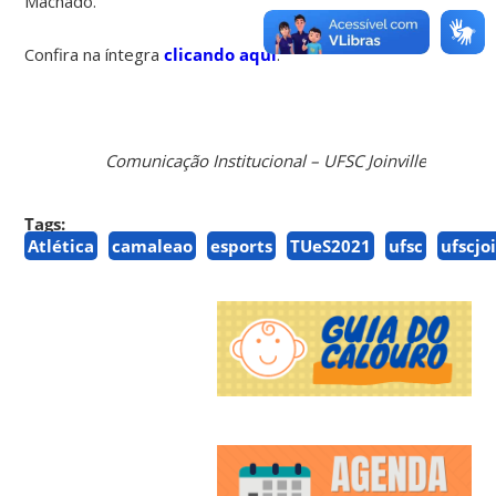
Machado.
Confira na íntegra
clicando aqui
.
Comunicação Institucional – UFSC Joinville
Tags:
Atlética
camaleao
esports
TUeS2021
ufsc
ufscjo