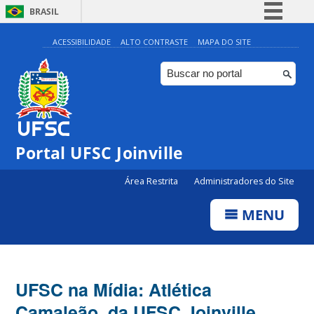
BRASIL
Simplifique!
ACESSIBILIDADE
ALTO CONTRASTE
MAPA DO SITE
Comunica BR
Participe
Acesso à informação
Legislação
Portal UFSC Joinville
Canais
Área Restrita
Administradores do Site
MENU
UFSC na Mídia: Atlética
Camaleão, da UFSC Joinville,