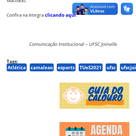
Machado.
Confira na íntegra
clicando aqui
.
Comunicação Institucional – UFSC Joinville
Tags:
Atlética
camaleao
esports
TUeS2021
ufsc
ufscjo