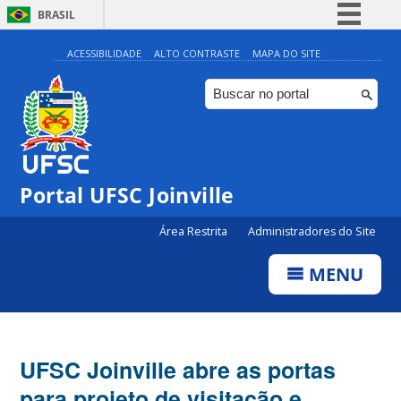
BRASIL
Simplifique!
ACESSIBILIDADE
ALTO CONTRASTE
MAPA DO SITE
Comunica BR
Participe
Acesso à informação
Legislação
Portal UFSC Joinville
Canais
Área Restrita
Administradores do Site
MENU
UFSC Joinville abre as portas
para projeto de visitação e