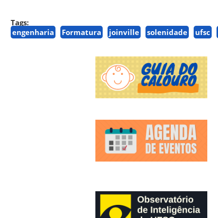
Tags:
engenharia
Formatura
joinville
solenidade
ufsc