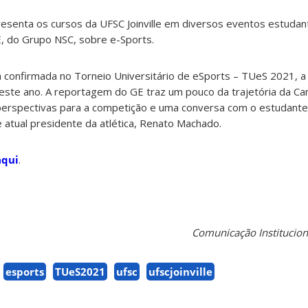
resenta os cursos da UFSC Joinville em diversos eventos estudant
, do Grupo NSC, sobre e-Sports.
á confirmada no Torneio Universitário de eSports – TUeS 2021, a 
ste ano. A reportagem do GE traz um pouco da trajetória da C
perspectivas para a competição e uma conversa com o estudante
e atual presidente da atlética, Renato Machado.
aqui
.
Comunicação Instituciona
esports
TUeS2021
ufsc
ufscjoinville