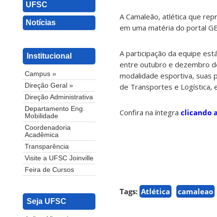
UFSC
A Camaleão, atlética que rep
Notícias
em uma matéria do portal GE
A participação da equipe est
Institucional
entre outubro e dezembro de
Campus »
modalidade esportiva, suas 
de Transportes e Logística, 
Direção Geral »
Direção Administrativa
Departamento Eng.
Confira na íntegra
clicando 
Mobilidade
Coordenadoria
Acadêmica
Transparência
Visite a UFSC Joinville
Feira de Cursos
Tags:
Atlética
camaleao
Seja UFSC