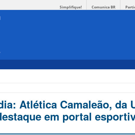
Simplifique!
Comunica BR
Parti
e
ia: Atlética Camaleão, da
 destaque em portal esporti