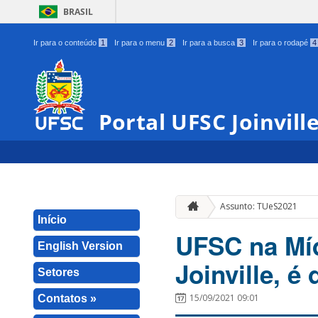
BRASIL
Ir para o conteúdo
1
Ir para o menu
2
Ir para a busca
3
Ir para o rodapé
4
Portal UFSC Joinvill
Assunto: TUeS2021
Início
UFSC na Míd
English Version
Joinville, é
Setores
15/09/2021 09:01
Contatos »