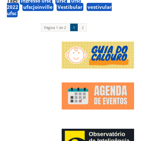
Tags:
ingresso ufsc
ufsc
ufsc
2022
ufscjoinville
Vestibular
vestivular
ufsc
Página 1 de 2
1
2