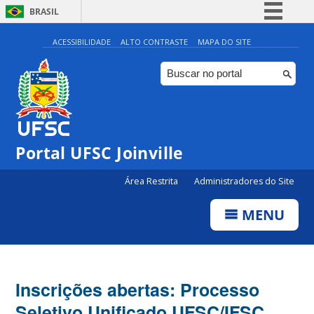
BRASIL
Simplifique!
ACESSIBILIDADE
ALTO CONTRASTE
MAPA DO SITE
Comunica BR
Participe
Acesso à informação
Legislação
Portal UFSC Joinville
Canais
Área Restrita
Administradores do Site
MENU
Inscrições abertas: Processo
Seletivo Unificado UFSC/IFSC