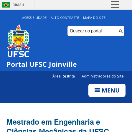
BRASIL
Simplifique!
ACESSIBILIDADE
ALTO CONTRASTE
MAPA DO SITE
Comunica BR
Participe
Acesso à informação
Legislação
Portal UFSC Joinville
Canais
Área Restrita
Administradores do Site
MENU
Mestrado em Engenharia e
Ciências Mecânicas da UFSC