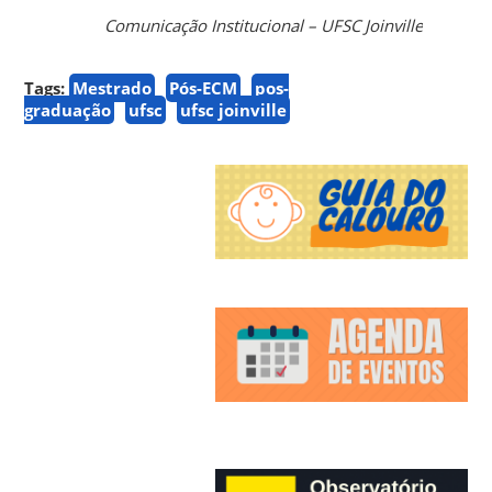
Comunicação Institucional – UFSC Joinville
Tags:
Mestrado
Pós-ECM
pos-
graduação
ufsc
ufsc joinville