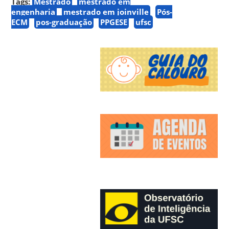
Tags:
Mestrado
mestrado em
engenharia
mestrado em joinville
Pós-
ECM
pos-graduação
PPGESE
ufsc