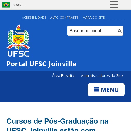
BRASIL
Simplifique!
ACESSIBILIDADE
ALTO CONTRASTE
MAPA DO SITE
Comunica BR
Participe
Acesso à informação
Legislação
Portal UFSC Joinville
Canais
Área Restrita
Administradores do Site
MENU
Cursos de Pós-Graduação na
UFSC Joinville estão com