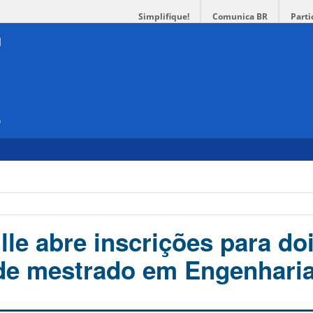
Simplifique!
Comunica BR
Parti
e
le abre inscrições para do
de mestrado em Engenhari