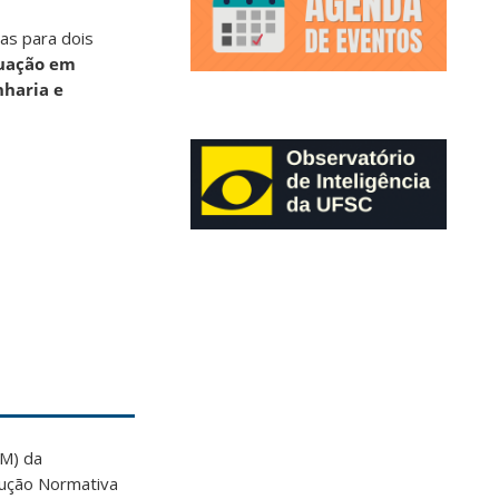
as para dois
uação em
haria e
M) da
lução Normativa