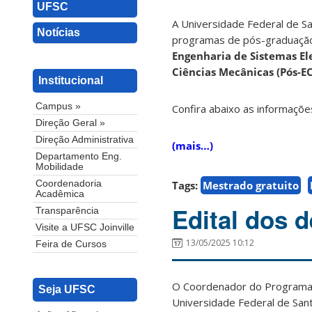
UFSC
A Universidade Federal de Sa
Notícias
programas de pós-graduação 
Engenharia de Sistemas El
Ciências Mecânicas (Pós-E
Institucional
Campus »
Confira abaixo as informaçõe
Direção Geral »
Direção Administrativa
(mais…)
Departamento Eng.
Mobilidade
Tags:
Mestrado gratuito
Coordenadoria
Acadêmica
Edital dos 
Transparência
Visite a UFSC Joinville
13/05/2025 10:12
Feira de Cursos
O Coordenador do Programa 
Seja UFSC
Universidade Federal de Sant