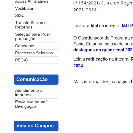
Ações Afirmativas
nº 154/2021/CUn e do Regime
Vestibular
2021-2024.
SISU
Transferências e
Leia o edital na íntegra:
EDIT
Retornos
Seleção para Pós-
O Coordenador do Programa d
graduação
Santa Catarina, no uso de suas
Concursos
destaques da quadrienal 202
Processos Seletivos
Leia a
retificação
na íntegra:
R
PEC-G
2024
Comunicação
Mais informações na página
Atendimento à
imprensa
Envie sua pauta/
Divulgação
Vida no Campus