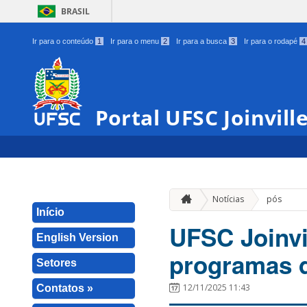
BRASIL
Ir para o conteúdo
1
Ir para o menu
2
Ir para a busca
3
Ir para o rodapé
4
Portal UFSC Joinvill
Notícias
pós
Início
UFSC Joinvil
English Version
programas 
Setores
12/11/2025 11:43
Contatos »