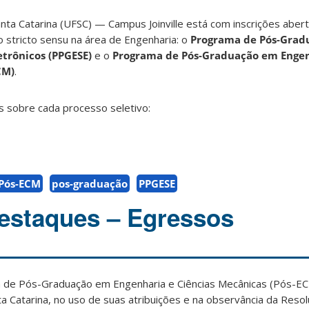
nta Catarina (UFSC) — Campus Joinville está com inscrições abert
stricto sensu na área de Engenharia: o
Programa de Pós-Grad
etrônicos (PPGESE)
e o
Programa de Pós-Graduação em Engen
CM)
.
s sobre cada processo seletivo:
Pós-ECM
pos-graduação
PPGESE
destaques – Egressos
de Pós-Graduação em Engenharia e Ciências Mecânicas (Pós-EC
a Catarina, no uso de suas atribuições e na observância da Reso