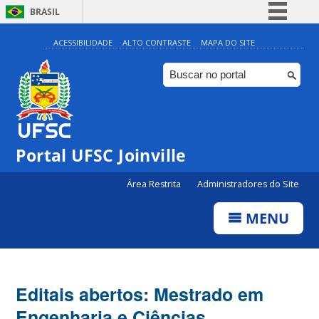
BRASIL
Simplifique!
ACESSIBILIDADE
ALTO CONTRASTE
MAPA DO SITE
Comunica BR
Participe
Acesso à informação
Legislação
Portal UFSC Joinville
Canais
Área Restrita
Administradores do Site
MENU
Editais abertos: Mestrado em
Engenharia e Ciências