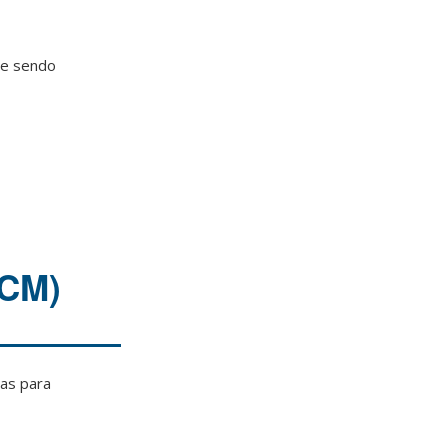
a e sendo
ECM)
tas para