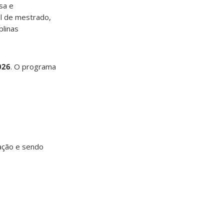
sa e
l de mestrado,
plinas
026
. O programa
ração e sendo