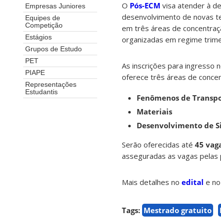
O
Pós-ECM
visa atender à d
Empresas Juniores
desenvolvimento de novas te
Equipes de
Competição
em três áreas de concentraç
Estágios
organizadas em regime trime
Grupos de Estudo
PET
As inscrições para ingresso 
PIAPE
oferece três áreas de concen
Representações
Estudantis
Fenômenos de Transp
Materiais
Desenvolvimento de S
Serão oferecidas até
45 vag
asseguradas as vagas pelas p
Mais detalhes no
edital
e n
Tags:
Mestrado gratuito