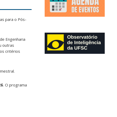
tas para o Pós-
 de Engenharia
u outras
os critérios
imestral.
26
. O programa