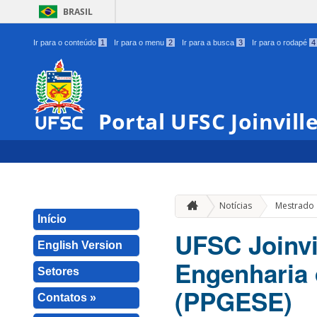
BRASIL
Ir para o conteúdo
1
Ir para o menu
2
Ir para a busca
3
Ir para o rodapé
4
Portal UFSC Joinvill
Notícias
Mestrado
Início
UFSC Joinvi
English Version
Engenharia 
Setores
(PPGESE)
Contatos »