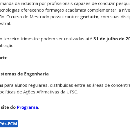
emanda da indústria por profissionais capazes de conduzir pesqui
cnologias oferecendo formação acadêmica complementar, a níve
ão. O curso de Mestrado possui caráter
gratuito
, com suas disci
stral.
no terceiro trimestre podem ser realizadas até
31 de julho de 2
tração:
orte
istemas de Engenharia
as
para alunos regulares, distribuídas entre as áreas de concent
olíticas de Ações Afirmativas da UFSC.
o
site do
Programa
.
Pós-ECM