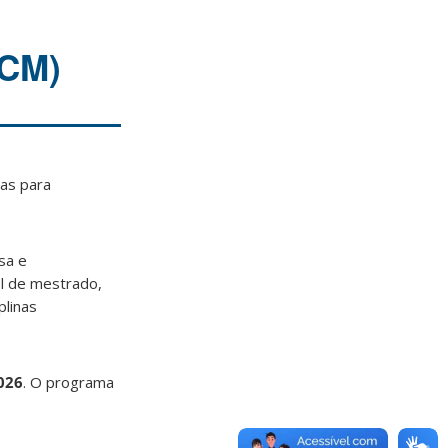
ECM)
tas para
sa e
l de mestrado,
plinas
2026
. O programa