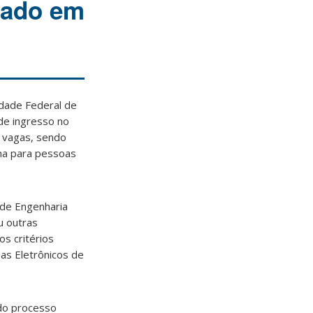
rado em
dade Federal de
 de ingresso no
5 vagas, sendo
uma para pessoas
 de Engenharia
u outras
os critérios
as Eletrônicos de
 do processo