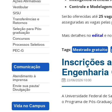
Ações Afirmativas
Controle e Modelagem
Vestibular
SISU
Serão oferecidas até
25 vag
Transferências e
asseguradas as vagas pelas p
Retornos
Seleção para Pós-
graduação
Mais detalhes no
edital
e n
Concursos
Processos Seletivos
Tags:
Mestrado gratuito
PEC-G
Inscrições 
Comunicação
Engenharia 
Atendimento à
22/06/2026 10:00
imprensa
Envie sua pauta/
Divulgação
A Universidade Federal de Sa
o Programa de Pós-Graduaçã
Vida no Campus