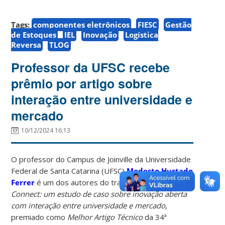
Tags:
componentes eletrônicos
FIESC
Gestão
de Estoques
IEL
Inovação
Logística
Reversa
TLOG
Professor da UFSC recebe
prêmio por artigo sobre
interação entre universidade e
mercado
10/12/2024 16:13
O professor do Campus de Joinville da Universidade
Federal de Santa Catarina (UFSC)
Modesto Hurtado
Ferrer
é um dos autores do trabalho
Ágora
Connect: um estudo de caso sobre inovação aberta
com interação entre universidade e mercado
,
premiado como
Melhor Artigo Técnico
da 34ª