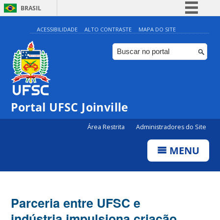
BRASIL
Simplifique!
ACESSIBILIDADE
ALTO CONTRASTE
MAPA DO SITE
Comunica BR
Participe
Acesso à informação
Legislação
Portal UFSC Joinville
Canais
Área Restrita
Administradores do Site
MENU
Parceria entre UFSC e
indústria impulsiona criação