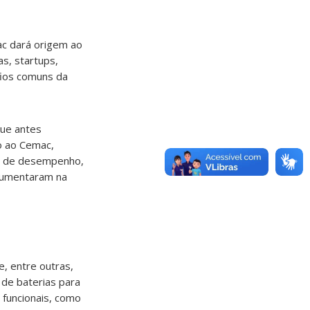
ac dará origem ao
s, startups,
afios comuns da
que antes
to ao Cemac,
ão de desempenho,
rgumentaram na
e, entre outras,
 de baterias para
s funcionais, como