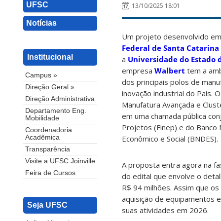
UFSC
13/10/2025 18:01
Notícias
Um projeto desenvolvido em 
Federal de Santa Catarina 
Institucional
a
Universidade do Estado d
empresa
Walbert
tem a ambi
Campus »
dos principais polos de manuf
Direção Geral »
inovação industrial do País.
Direção Administrativa
Manufatura Avançada e Clust
Departamento Eng.
em uma chamada pública conj
Mobilidade
Projetos (Finep) e do Banco
Coordenadoria
Econômico e Social (BNDES).
Acadêmica
Transparência
Visite a UFSC Joinville
A proposta entra agora na f
Feira de Cursos
do edital que envolve o deta
R$ 94 milhões. Assim que os r
aquisição de equipamentos e 
Seja UFSC
suas atividades em 2026.