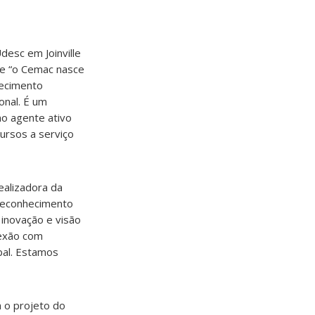
desc em Joinville
que “o Cemac nasce
hecimento
onal. É um
o agente ativo
ursos a serviço
ealizadora da
reconhecimento
 inovação e visão
nexão com
bal. Estamos
 o projeto do