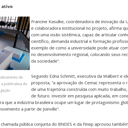
 ativo
Francine Kasulke, coordenadora de inovação da U
e colaboradora institucional no projeto, afirma 
com uma visão sistêmica, capaz de articular con
científico, demanda industrial e formação profissi
exemplo de como a universidade pode atuar com
no desenvolvimento regional, colocando seus rec
da sociedade”.
Segundo Edna Schmitt, executiva da Walbert e id
nstrumento de
proposta, “a aprovação do Cemac representa o 
a justificativa do
de uma trajetória construída com muito trabalho,
lgação
de futuro. Investir em pesquisa aplicada, em co
ara que a indústria brasileira ocupe um lugar de protagonismo glo
vimento a partir de Joinville”.
 chamada pública conjunta do BNDES e da Finep aprovou também