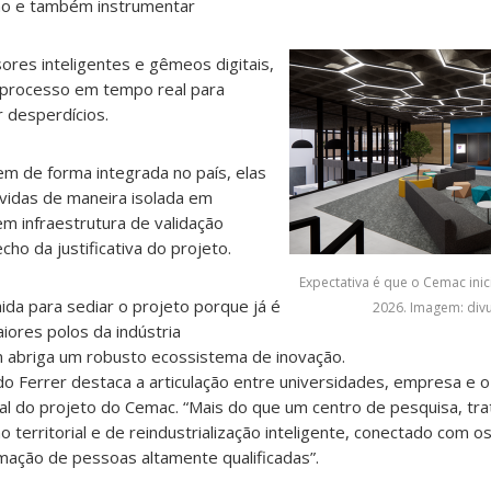
eno e também instrumentar
res inteligentes e gêmeos digitais,
processo em tempo real para
r desperdícios.
em de forma integrada no país, elas
vidas de maneira isolada em
m infraestrutura de validação
ho da justificativa do projeto.
Expectativa é que o Cemac inic
lhida para sediar o projeto porque já é
2026. Imagem: div
ores polos da indústria
m abriga um robusto ecossistema de inovação.
 Ferrer destaca a articulação entre universidades, empresa e 
ial do projeto do Cemac. “Mais do que um centro de pesquisa, tr
 territorial e de reindustrialização inteligente, conectado com o
mação de pessoas altamente qualificadas”.