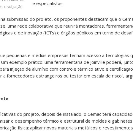
e especialistas.
m: divulgação
as na submissão do projeto, os proponentes destacam que o Cem
se, uma rede colaborativa que reunirá montadoras, ferramentaria
nológicas e de inovação (ICTs) e órgãos públicos em torno de des
 que pequenas e médias empresas tenham acesso a tecnologias 
 Um exemplo prático: uma ferramentaria de Joinville poderá, jun
ara injeção de alumínio com controle térmico ativo e certificaç
er a fornecedores estrangeiros ou testar em escala de risco”, a
ente
icativas do projeto, depois de instalado, o Cemac terá capacidad
imizar o desempenho térmico e estrutural de moldes e gabinetes
abricação física; aplicar novos materiais metálicos e revestimento