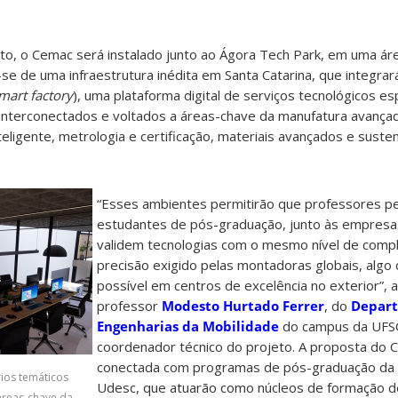
o, o Cemac será instalado junto ao Ágora Tech Park, em uma ár
se de uma infraestrutura inédita em Santa Catarina, que integrar
mart factory
), uma plataforma digital de serviços tecnológicos es
 interconectados e voltados a áreas-chave da manufatura avançad
eligente, metrologia e certificação, materiais avançados e susten
“Esses ambientes permitirão que professores p
estudantes de pós-graduação, junto às empresa
validem tecnologias com o mesmo nível de comp
precisão exigido pelas montadoras globais, algo
possível em centros de excelência no exterior”, 
professor
Modesto Hurtado Ferrer
, do
Depar
Engenharias da Mobilidade
do campus da UFSC 
coordenador técnico do projeto. A proposta do 
conectada com programas de pós-graduação da
rios temáticos
Udesc, que atuarão como núcleos de formação 
áreas-chave da