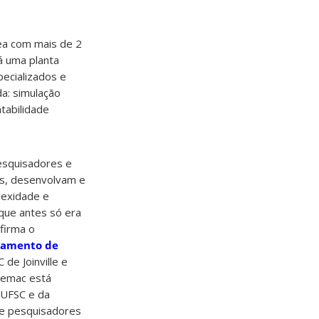
ea com mais de 2
á uma planta
pecializados e
a: simulação
tabilidade
esquisadores e
s, desenvolvam e
lexidade e
 que antes só era
afirma o
tamento de
de Joinville e
Cemac está
 UFSC e da
de pesquisadores