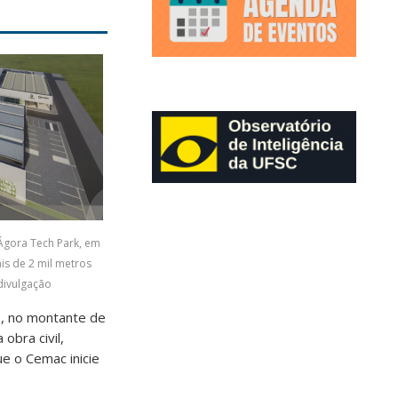
Ágora Tech Park, em
is de 2 mil metros
divulgação
o, no montante de
obra civil,
e o Cemac inicie