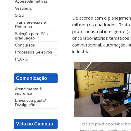
Ações Afirmativas
Vestibular
SISU
De acordo com o planejament
Transferências e
mil metros quadrados. Trata-
Retornos
piloto industrial inteligente (
s
Seleção para Pós-
cinco laboratórios temáticos
graduação
computacional, automação int
Concursos
industrial.
Processos Seletivos
PEC-G
Comunicação
Atendimento à
imprensa
Envie sua pauta/
Divulgação
Vida no Campus
Projeto prevê cinco laborató
interconectados e voltados a 