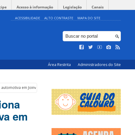
cipe
Acesso à informação
Legislação
Canais
ACESSIBILIDADE
ALTO CONTRASTE
MAPA DO SITE
Área Restrita
Administradores do Site
 automotiva em Joinville
iona
iva em