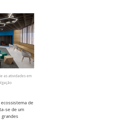
ie as atividades em
ulgação
o ecossistema de
ata-se de um
s grandes