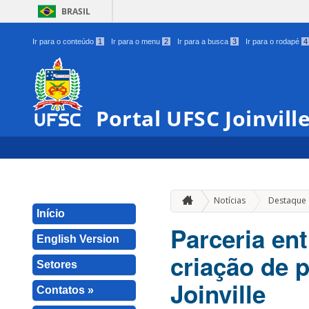
BRASIL
Ir para o conteúdo
1
Ir para o menu
2
Ir para a busca
3
Ir para o rodapé
4
Portal UFSC Joinvill
Notícias
Destaque
Início
Parceria en
English Version
criação de 
Setores
Joinville
Contatos »