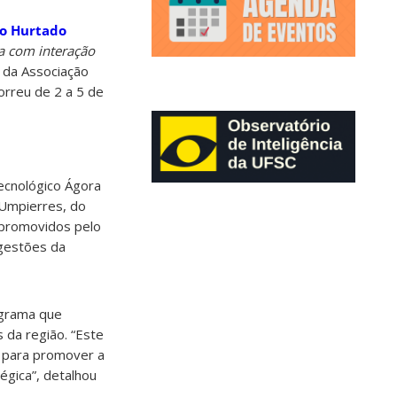
o Hurtado
a com interação
 da Associação
rreu de 2 a 5 de
tecnológico Ágora
 Umpierres, do
 promovidos pelo
ugestões da
ograma que
 da região. “Este
 para promover a
égica”, detalhou