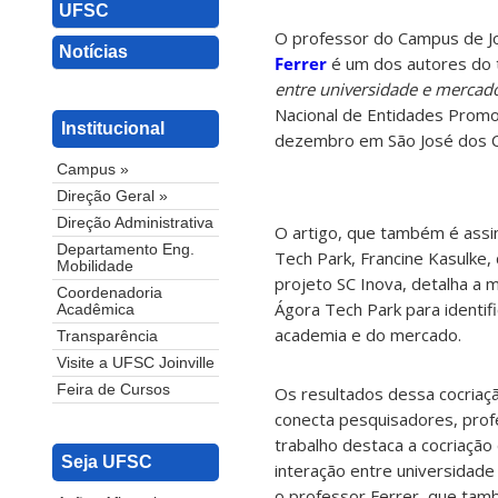
UFSC
O professor do Campus de Joi
Notícias
Ferrer
é um dos autores do 
entre universidade e mercad
Nacional de Entidades Promo
Institucional
dezembro em São José dos C
Campus »
Direção Geral »
Direção Administrativa
O artigo, que também é assin
Departamento Eng.
Tech Park, Francine Kasulke,
Mobilidade
projeto SC Inova, detalha a
Coordenadoria
Ágora Tech Park para identif
Acadêmica
academia e do mercado.
Transparência
Visite a UFSC Joinville
Feira de Cursos
Os resultados dessa cocriaç
conecta pesquisadores, prof
trabalho destaca a cocriaçã
Seja UFSC
interação entre universidade
o professor Ferrer, que tamb