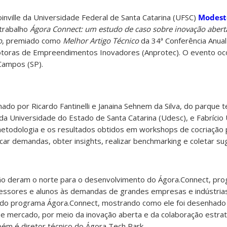
nville da Universidade Federal de Santa Catarina (UFSC)
Modest
trabalho
Ágora Connect: um estudo de caso sobre inovação abert
o
, premiado como
Melhor Artigo Técnico
da 34ª Conferência Anual
toras de Empreendimentos Inovadores (Anprotec). O evento oco
ampos (SP).
ado por Ricardo Fantinelli e Janaina Sehnem da Silva, do parque 
 da Universidade do Estado de Santa Catarina (Udesc), e Fabrício
 metodologia e os resultados obtidos em workshops de cocriação
icar demandas, obter insights, realizar benchmarking e coletar s
ão deram o norte para o desenvolvimento do Ágora.Connect, pr
essores e alunos às demandas de grandes empresas e indústrias
o do programa Ágora.Connect, mostrando como ele foi desenhado
 e mercado, por meio da inovação aberta e da colaboração estrat
ém é diretor técnico do Ágora Tech Park.