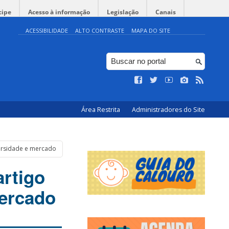
cipe
Acesso à informação
Legislação
Canais
ACESSIBILIDADE
ALTO CONTRASTE
MAPA DO SITE
Área Restrita
Administradores do Site
versidade e mercado
artigo
mercado