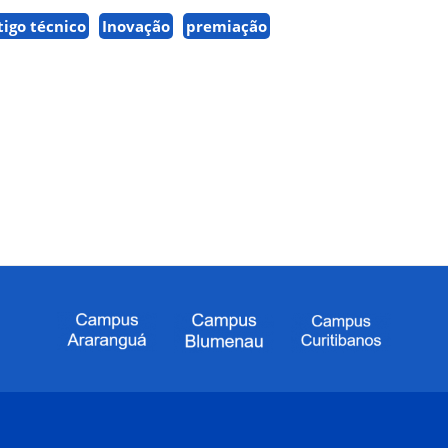
tigo técnico
Inovação
premiação