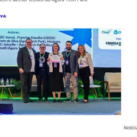
ova
.
Notíc