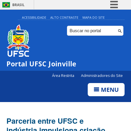
BRASIL
Simplifique!
ACESSIBILIDADE
ALTO CONTRASTE
MAPA DO SITE
Comunica BR
Participe
Acesso à informação
Legislação
Portal UFSC Joinville
Canais
Área Restrita
Administradores do Site
MENU
Parceria entre UFSC e
indústria impulsiona criação