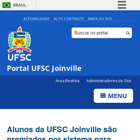
BRASIL
Simplifique!
ACESSIBILIDADE
ALTO CONTRASTE
MAPA DO SITE
Comunica BR
Participe
Acesso à informação
Legislação
Portal UFSC Joinville
Canais
Área Restrita
Administradores do Site
MENU
Alunos da UFSC Joinville são
premiados por sistema para