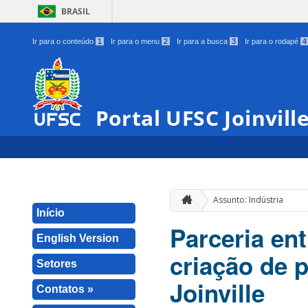
BRASIL
Ir para o conteúdo
1
Ir para o menu
2
Ir para a busca
3
Ir para o rodapé
4
Portal UFSC Joinvill
Assunto: Indústria
Início
Parceria en
English Version
criação de 
Setores
Joinville
Contatos »