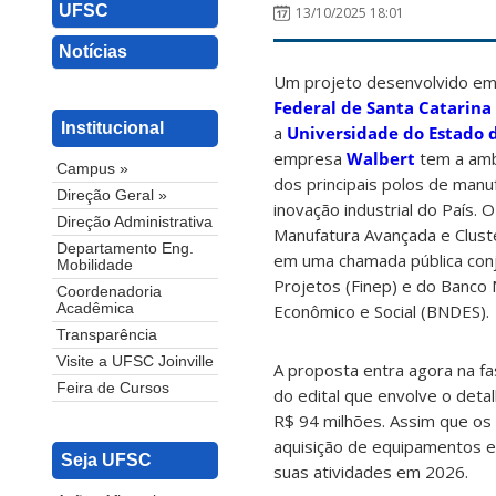
UFSC
13/10/2025 18:01
Notícias
Um projeto desenvolvido em 
Federal de Santa Catarina 
Institucional
a
Universidade do Estado d
empresa
Walbert
tem a ambi
Campus »
dos principais polos de manuf
Direção Geral »
inovação industrial do País.
Direção Administrativa
Manufatura Avançada e Clust
Departamento Eng.
em uma chamada pública conj
Mobilidade
Projetos (Finep) e do Banco
Coordenadoria
Econômico e Social (BNDES).
Acadêmica
Transparência
Visite a UFSC Joinville
A proposta entra agora na f
Feira de Cursos
do edital que envolve o deta
R$ 94 milhões. Assim que os r
aquisição de equipamentos e 
Seja UFSC
suas atividades em 2026.