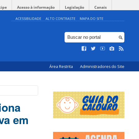
cipe
Acesso à informação
Legislação
Canais
ACESSIBILIDADE
ALTO CONTRASTE
MAPA DO SITE
Área Restrita
Administradores do Site
iona
iva em