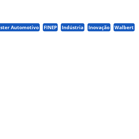
uster Automotivo
FINEP
Indústria
Inovação
Walbert