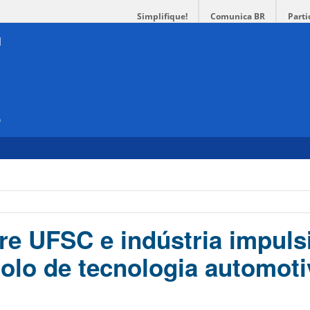
Simplifique!
Comunica BR
Parti
e
tre UFSC e indústria impuls
polo de tecnologia automot