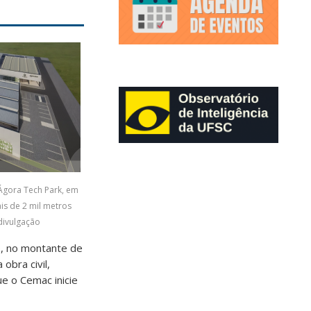
Ágora Tech Park, em
is de 2 mil metros
divulgação
o, no montante de
obra civil,
e o Cemac inicie