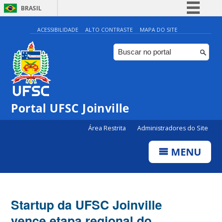
BRASIL
Simplifique!
ACESSIBILIDADE
ALTO CONTRASTE
MAPA DO SITE
Comunica BR
Participe
Acesso à informação
Legislação
Portal UFSC Joinville
Canais
Área Restrita
Administradores do Site
MENU
Startup da UFSC Joinville
vence etapa regional do