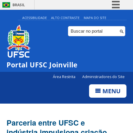
BRASIL
Simplifique!
ACESSIBILIDADE
ALTO CONTRASTE
MAPA DO SITE
Comunica BR
Participe
Acesso à informação
Legislação
Portal UFSC Joinville
Canais
Área Restrita
Administradores do Site
MENU
Parceria entre UFSC e
indústria impulsiona criação