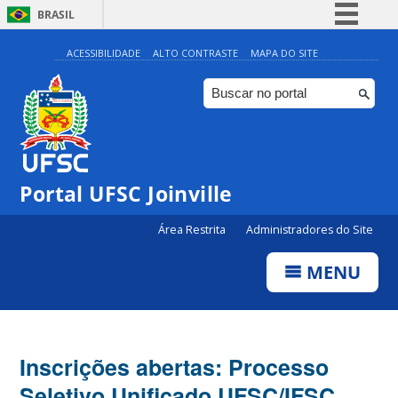
BRASIL
Simplifique!
ACESSIBILIDADE
ALTO CONTRASTE
MAPA DO SITE
Comunica BR
Participe
Acesso à informação
Legislação
Portal UFSC Joinville
Canais
Área Restrita
Administradores do Site
MENU
Inscrições abertas: Processo
Seletivo Unificado UFSC/IFSC