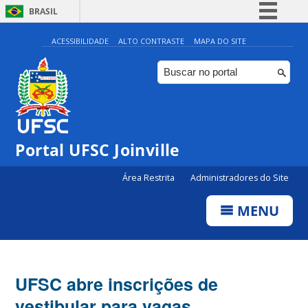
BRASIL
Simplifique!
ACESSIBILIDADE
ALTO CONTRASTE
MAPA DO SITE
Comunica BR
Participe
Acesso à informação
Legislação
Portal UFSC Joinville
Canais
Área Restrita
Administradores do Site
MENU
UFSC abre inscrições de
vestibular para vagas