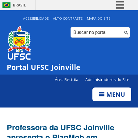
BRASIL
Simplifique!
ACESSIBILIDADE
ALTO CONTRASTE
MAPA DO SITE
Comunica BR
Participe
Acesso à informação
Legislação
Portal UFSC Joinville
Canais
Área Restrita
Administradores do Site
MENU
Professora da UFSC Joinville
apresenta o PlanMob em