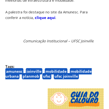
melhorias de infraestrutura e mobilidade.
A palestra foi destaque no site da Amunesc. Para
conferir a notícia,
clique aqui
.
Comunicação Institucional – UFSC Joinville
Tags:
amunesc
joinville
mobilidade
mobilidade
urbana
planmob
ufsc
ufsc joinville