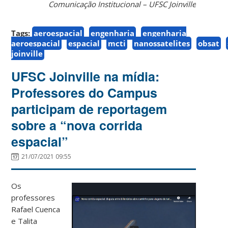
Comunicação Institucional – UFSC Joinville
Tags:
aeroespacial
engenharia
engenharia
aeroespacial
espacial
mcti
nanossatelites
obsat
joinville
UFSC Joinville na mídia:
Professores do Campus
participam de reportagem
sobre a “nova corrida
espacial”
21/07/2021 09:55
Os
professores
Rafael Cuenca
e Talita