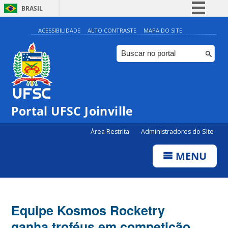
BRASIL
Simplifique!
ACESSIBILIDADE
ALTO CONTRASTE
MAPA DO SITE
Comunica BR
Participe
Acesso à informação
Legislação
Portal UFSC Joinville
Canais
Área Restrita
Administradores do Site
MENU
Equipe Kosmos Rocketry
ganha troféus em competição