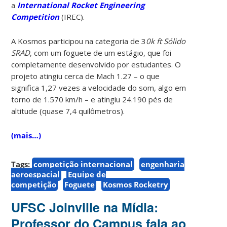
a
International Rocket Engineering
Competition
(IREC).
A Kosmos participou na categoria de 3
0k ft Sólido
SRAD
, com um foguete de um estágio, que foi
completamente desenvolvido por estudantes. O
projeto atingiu cerca de Mach 1.27 – o que
significa 1,27 vezes a velocidade do som, algo em
torno de 1.570 km/h – e atingiu 24.190 pés de
altitude (quase 7,4 quilômetros).
(mais…)
Tags:
competição internacional
engenharia
aeroespacial
Equipe de
competição
Foguete
Kosmos Rocketry
UFSC Joinville na Mídia:
Professor do Campus fala ao