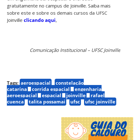
gratuitamente no campus de Joinville. Saiba mais
sobre este e sobre os demais cursos da UFSC
Joinville
clicando aqui
,
Comunicação Institucional – UFSC Joinville
Tags:
aeroespacial
constelação
catarina
corrida espacial
engenharia
aeroespacial
espacial
joinville
rafael
cuenca
talita possamai
ufsc
ufsc joinville