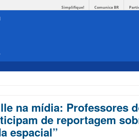
Simplifique!
Comunica BR
Parti
e
i
lle na mídia: Professores 
icipam de reportagem sob
da espacial”