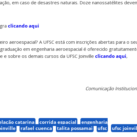
lação, em caso de desastres naturais. Doze nanossatélites devem
egra
clicando aqui
iro aeroespacial? A UFSC está com inscrições abertas para o s
e graduação em engenharia aeroespacial é oferecido gratuitamen
ste e sobre os demais cursos da UFSC Joinville
clicando aqui
,
Comunicação Instituciona
elação catarina
corrida espacial
engenharia
oinville
rafael cuenca
talita possamai
ufsc
ufsc joinvi