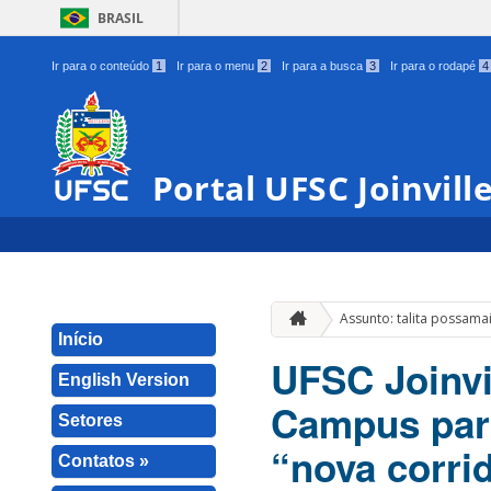
BRASIL
Ir para o conteúdo
1
Ir para o menu
2
Ir para a busca
3
Ir para o rodapé
4
Portal UFSC Joinvill
Assunto: talita possama
Início
UFSC Joinvi
English Version
Campus part
Setores
“nova corri
Contatos »