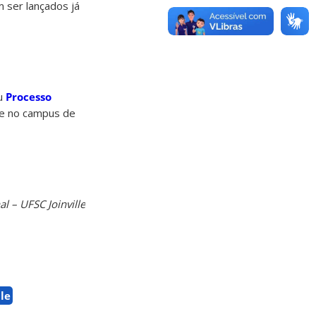
 ser lançados já
eu
Processo
te no campus de
l – UFSC Joinville
lle