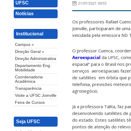
UFSC
21/07/2021 09:55
Notícias
Os professores Rafael Cuenc
Joinville, participaram de um
Institucional
veiculada pela emissora ND TV
Campus »
O professor Cuenca, coorde
Direção Geral »
Aeroespacial
da UFSC, come
Direção Administrativa
espacial” para o Brasil nos 
Departamento Eng.
serviços aeroespaciais faze
Mobilidade
de satélites em órbita que 
Coordenadoria
Acadêmica
telefonia, previsões meteoro
Transparência
agronegócio.
Visite a UFSC Joinville
Feira de Cursos
Já a professora Talita, faz pa
desenvolvendo satélites de p
do estado. Estes satélites t
Seja UFSC
pontos de atenção do relevo