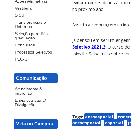
Ações Afirmativas
evitar maiores danos à popu
no próximo ano.
Vestibular
SISU
Transferências e
Assista à reportagem na ínt
Retornos
Seleção para Pós-
graduação
Já pensou em ser um engenhe
Concursos
Seletivo 2021.2
. O curso d
Processos Seletivos
Joinville. Saiba mais sobre e
PEC-G
Comunicação
Atendimento à
imprensa
Envie sua pauta/
Divulgação
Tags:
aeroespacial
const
aeroespacial
espacial
j
Vida no Campus