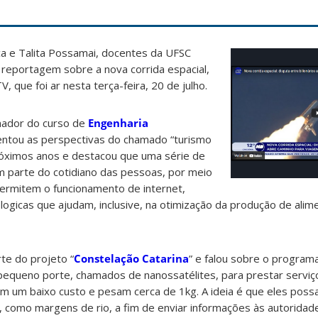
a e Talita Possamai, docentes da UFSC
a reportagem sobre a nova corrida espacial,
, que foi ar nesta terça-feira, 20 de julho.
nador do curso de
Engenharia
ntou as perspectivas do chamado “turismo
próximos anos e destacou que uma série de
m parte do cotidiano das pessoas, por meio
permitem o funcionamento de internet,
logicas que ajudam, inclusive, na otimização da produção de alim
rte do projeto “
Constelação Catarina
” e falou sobre o program
equeno porte, chamados de nanossatélites, para prestar serviço
êm um baixo custo e pesam cerca de 1kg. A ideia é que eles pos
, como margens de rio, a fim de enviar informações às autorida