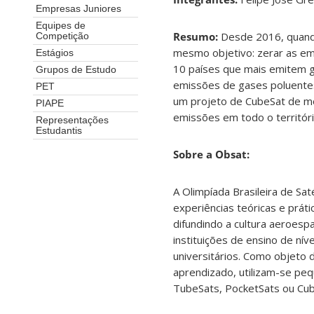
Empresas Juniores
Equipes de
Resumo:
Desde 2016, quando
Competição
mesmo objetivo: zerar as em
Estágios
10 países que mais emitem g
Grupos de Estudo
emissões de gases poluentes
PET
um projeto de CubeSat de mo
PIAPE
emissões em todo o território
Representações
Estudantis
Sobre a Obsat:
A Olimpíada Brasileira de Sa
experiências teóricas e prát
difundindo a cultura aeroesp
instituições de ensino de níve
universitários. Como objeto
aprendizado, utilizam-se pe
TubeSats, PocketSats ou Cu