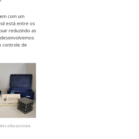
unem com um
il está entre os
buir reduzindo as
m, desenvolvemos
o controle de
lites educacionais