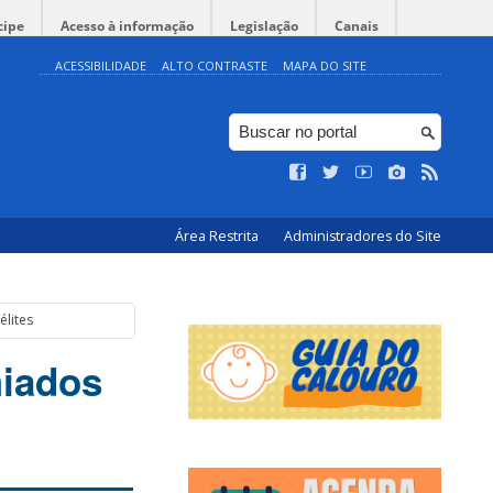
cipe
Acesso à informação
Legislação
Canais
ACESSIBILIDADE
ALTO CONTRASTE
MAPA DO SITE
Área Restrita
Administradores do Site
élites
miados