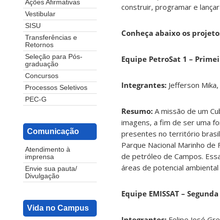
Ações Afirmativas
construir, programar e lançar
Vestibular
SISU
Conheça abaixo os projeto
Transferências e
Retornos
Seleção para Pós-
Equipe PetroSat 1 – Primei
graduação
Concursos
Integrantes:
Jefferson Mika
Processos Seletivos
PEC-G
Resumo:
A missão de um Cub
imagens, a fim de ser uma fo
Comunicação
presentes no território bras
Parque Nacional Marinho de 
Atendimento à
de petróleo de Campos. Essa
imprensa
áreas de potencial ambiental 
Envie sua pauta/
Divulgação
Equipe EMISSAT – Segunda C
Vida no Campus
Integrantes:
Felipe José Gre