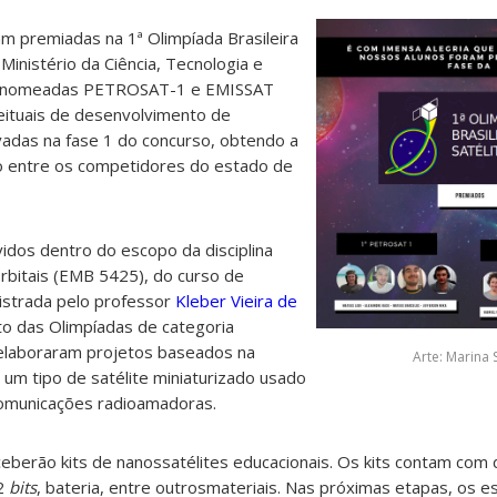
am premiadas na 1ª Olimpíada Brasileira
Ministério da Ciência, Tecnologia e
es nomeadas PETROSAT-1 e E
MISSAT
ituais de desenvolvimento de
vadas na fase 1 do concurso, obtendo a
o entre os competidores do estado de
idos dentro do escopo da disciplina
rbitais (EMB 5425), do curso de
nistrada pelo professor
Kleber Vieira de
to das Olimpíadas de categoria
s elaboraram projetos baseados na
Arte: Marina 
um tipo de satélite miniaturizado usado
comunicações radioamadoras.
eberão kits de nanossatélites educacionais. Os kits contam com 
32
bits
, bateria, entre outros
materiais. Nas próximas etapas, os e