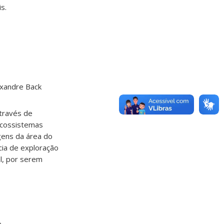
is.
exandre Back
través de
 ecossistemas
agens da área do
cia de exploração
l, por serem
.