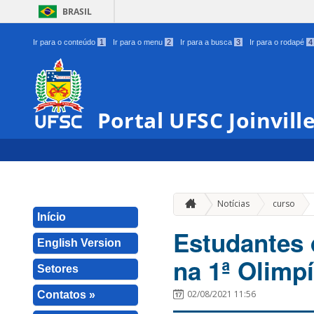
BRASIL
Ir para o conteúdo
1
Ir para o menu
2
Ir para a busca
3
Ir para o rodapé
4
Portal UFSC Joinvill
»
Notícias
curso
Início
Estudantes 
English Version
na 1ª Olimpí
Setores
02/08/2021 11:56
Contatos »