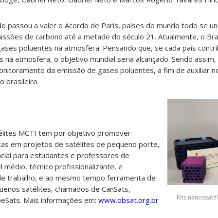
 passou a valer o Acordo de Paris, países do mundo todo se 
issões de carbono até a metade do século 21. Atualmente, o Bras
ases poluentes na atmosfera. Pensando que, se cada país contri
 na atmosfera, o objetivo mundial seria alcançado. Sendo assi
nitoramento da emissão de gases poluentes, a fim de auxiliar n
 brasileiro.
télites MCTI tem por objetivo promover
icas em projetos de satélites de pequeno porte,
acial para estudantes e professores de
l médio, técnico profissionalizante, e
 de trabalho, e ao mesmo tempo ferramenta de
quenos satélites, chamados de CanSats,
Kits nanossaté
beSats.
Mais informações em:
www.obsat.org.br