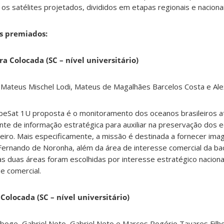
 os satélites projetados, divididos em etapas regionais e naciona
s premiados:
ra Colocada (SC – nível universitário)
, Mateus Mischel Lodi, Mateus de Magalhães Barcelos Costa e Al
eSat 1U proposta é o monitoramento dos oceanos brasileiros a
nte de informação estratégica para auxiliar na preservação dos
ileiro. Mais especificamente, a missão é destinada a fornecer im
Fernando de Noronha, além da área de interesse comercial da ba
s duas áreas foram escolhidas por interesse estratégico naciona
e comercial.
olocada (SC – nível universitário)
boge, Gabriel Neto, Gabriel Neto e Marcos Rogério Tavares Filho