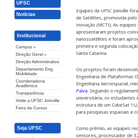
UFSC
Equipes da UFSC Joinville for
Notícias
de Satélites, promovida pelo 
Inovação (MCTI). As equip
apresentaram projetos conce
Institucional
nanossatélites e foram apro
primeira e segunda colocaçã
Campus »
Santa Catarina.
Direção Geral »
Direção Administrativa
Os projetos foram desenvolv
Departamento Eng.
Mobilidade
Engenharia de Plataformas O
Coordenadoria
Engenharia Aeroespacial, mi
Acadêmica
Paiva
. Seguindo o regulamen
Transparência
universitária, os estudante
Visite a UFSC Joinville
estrutura de um CubeSat 1U, 
Feira de Cursos
para pesquisas espaciais e 
Como prêmio, as equipes rec
Seja UFSC
sensores, processador de 