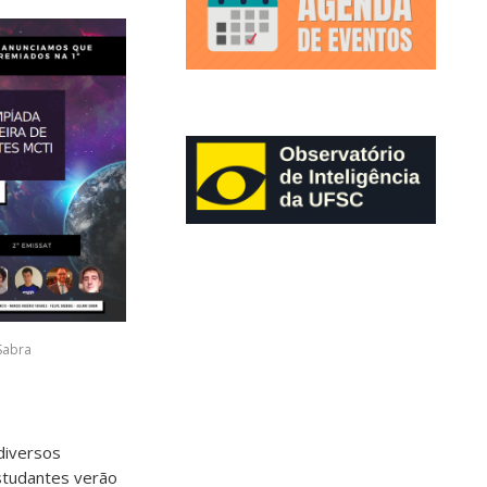
Sabra
diversos
studantes verão