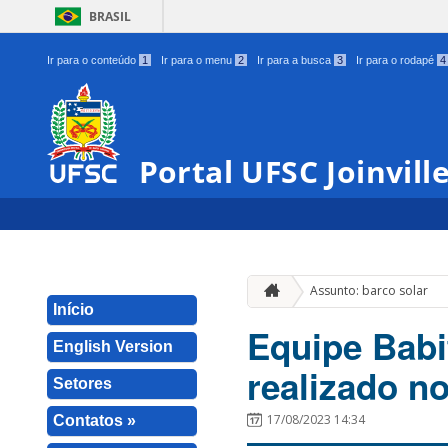
BRASIL
Ir para o conteúdo
1
Ir para o menu
2
Ir para a busca
3
Ir para o rodapé
4
Portal UFSC Joinvill
Assunto: barco solar
Início
Equipe Babi
English Version
realizado no
Setores
17/08/2023 14:34
Contatos »