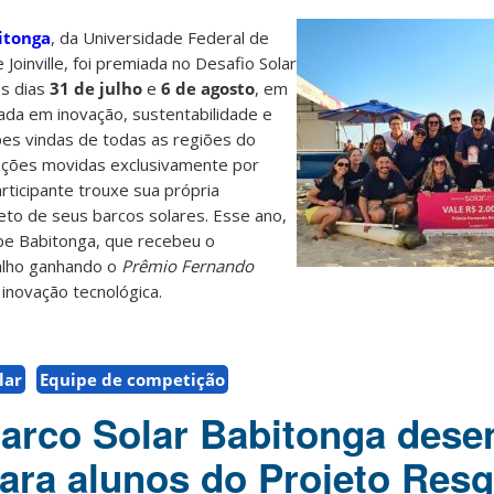
itonga
, da Universidade Federal de
Joinville, foi premiada no Desafio Solar
s dias
31 de julho
e
6 de agosto
, em
cada em inovação, sustentabilidade e
ipes vindas de todas as regiões do
cações movidas exclusivamente por
rticipante trouxe sua própria
eto de seus barcos solares. Esse ano,
ipe Babitonga, que recebeu o
alho ganhando o
Prêmio Fernando
inovação tecnológica.
lar
Equipe de competição
arco Solar Babitonga dese
para alunos do Projeto Resg