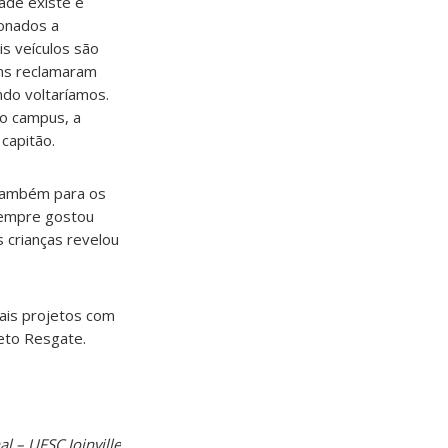
ade existe e
onados a
is veículos são
uns reclamaram
do voltaríamos.
so campus, a
capitão.
também para os
sempre gostou
 crianças revelou
ais projetos com
eto Resgate.
l – UFSC Joinville