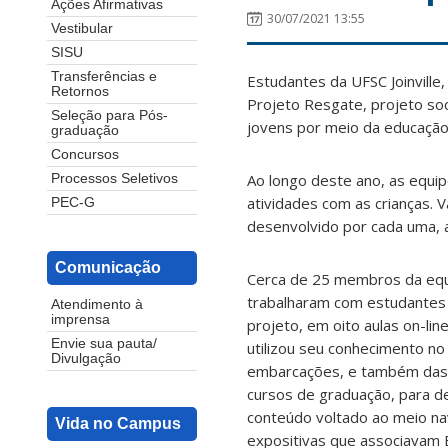
Ações Afirmativas
30/07/2021 13:55
Vestibular
SISU
Transferências e
Estudantes da UFSC Joinvill
Retornos
Projeto Resgate, projeto soci
Seleção para Pós-
jovens por meio da educação
graduação
Concursos
Ao longo deste ano, as equi
Processos Seletivos
atividades com as crianças. 
PEC-G
desenvolvido por cada uma, 
Comunicação
Cerca de 25 membros da eq
trabalharam com estudantes
Atendimento à
imprensa
projeto, em oito aulas on-lin
Envie sua pauta/
utilizou seu conhecimento no
Divulgação
embarcações, e também das d
cursos de graduação, para 
conteúdo voltado ao meio nav
Vida no Campus
expositivas que associavam 