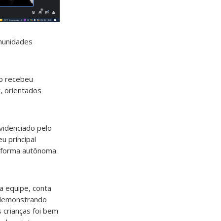
munidades
no recebeu
, orientados
videnciado pelo
u principal
de forma autônoma
a equipe, conta
, demonstrando
 crianças foi bem