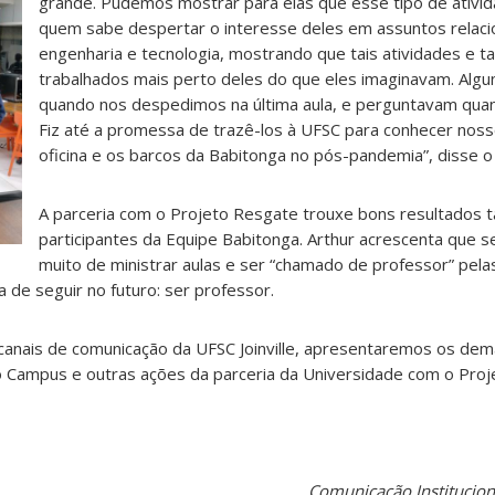
grande. Pudemos mostrar para elas que esse tipo de ativid
quem sabe despertar o interesse deles em assuntos relaci
engenharia e tecnologia, mostrando que tais atividades e ta
trabalhados mais perto deles do que eles imaginavam. Alg
quando nos despedimos na última aula, e perguntavam quan
Fiz até a promessa de trazê-los à UFSC para conhecer nos
oficina e os barcos da Babitonga no pós-pandemia”, disse o 
A parceria com o Projeto Resgate trouxe bons resultados
participantes da Equipe Babitonga. Arthur acrescenta que 
muito de ministrar aulas e ser “chamado de professor” pelas
 de seguir no futuro: ser professor.
anais de comunicação da UFSC Joinville, apresentaremos os dem
 Campus e outras ações da parceria da Universidade com o Proj
Comunicação Instituciona