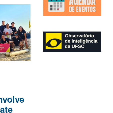
nvolve
ate