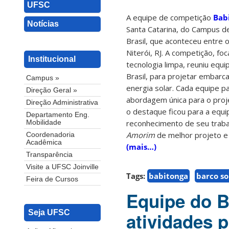
UFSC
A equipe de competição
Bab
Notícias
Santa Catarina, do Campus de 
Brasil, que aconteceu entre o
Niterói, RJ. A competição, fo
Institucional
tecnologia limpa, reuniu equ
Brasil, para projetar embar
Campus »
energia solar. Cada equipe pa
Direção Geral »
abordagem única para o proj
Direção Administrativa
o destaque ficou para a equ
Departamento Eng.
reconhecimento de seu trab
Mobilidade
Amorim
de melhor projeto e 
Coordenadoria
Acadêmica
(mais…)
Transparência
Visite a UFSC Joinville
Tags:
babitonga
barco so
Feira de Cursos
Equipe do B
Seja UFSC
atividades 