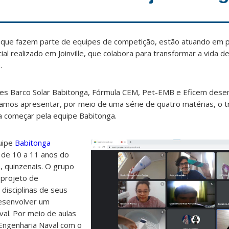
e, que fazem parte de equipes de competição, estão atuando em 
al realizado em Joinville, que colabora para transformar a vida de
.
pes Barco Solar Babitonga, Fórmula CEM, Pet-EMB e Eficem des
Vamos apresentar, por meio de uma série de quatro matérias, o t
a começar pela equipe Babitonga.
uipe
Babitonga
 de 10 a 11 anos do
e, quinzenais. O grupo
 projeto de
isciplinas de seus
desenvolver um
al. Por meio de aulas
Engenharia Naval com o