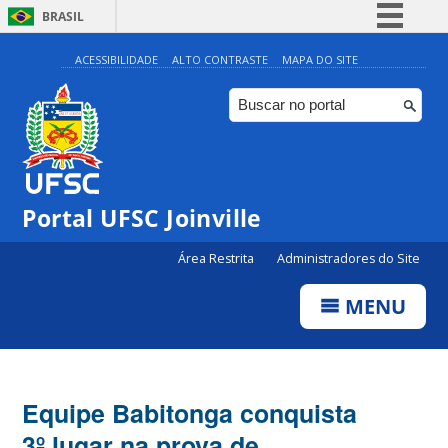
BRASIL
Simplifique!
ACESSIBILIDADE
ALTO CONTRASTE
MAPA DO SITE
Comunica BR
Participe
Acesso à informação
Legislação
Portal UFSC Joinville
Canais
Área Restrita
Administradores do Site
MENU
Equipe Babitonga conquista
3º lugar na prova de