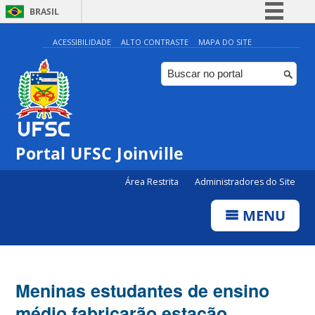
BRASIL
Simplifique!
ACESSIBILIDADE
ALTO CONTRASTE
MAPA DO SITE
Comunica BR
Participe
Acesso à informação
Legislação
Portal UFSC Joinville
Canais
Área Restrita
Administradores do Site
MENU
Meninas estudantes de ensino
médio fabricarão estação