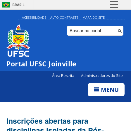
BRASIL
Simplifique!
ACESSIBILIDADE
ALTO CONTRASTE
MAPA DO SITE
Comunica BR
Participe
Acesso à informação
Legislação
Portal UFSC Joinville
Canais
Área Restrita
Administradores do Site
MENU
Inscrições abertas para
disciplinas isoladas da Pós-