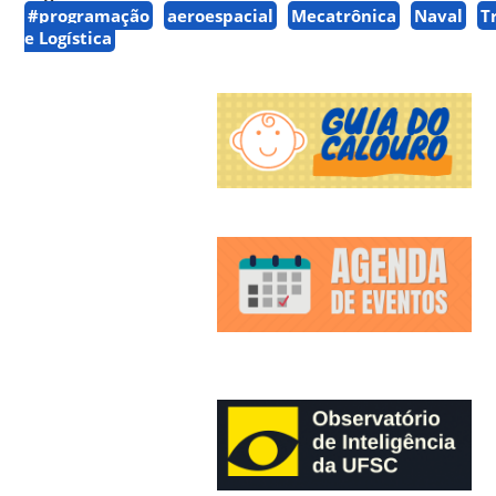
#programação
aeroespacial
Mecatrônica
Naval
T
e Logística