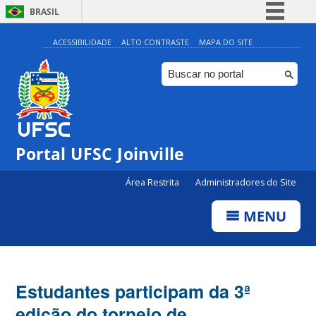
BRASIL
Simplifique!
ACESSIBILIDADE
ALTO CONTRASTE
MAPA DO SITE
Comunica BR
Participe
Acesso à informação
Legislação
Portal UFSC Joinville
Canais
Área Restrita
Administradores do Site
MENU
Estudantes participam da 3ª
edição do torneio de