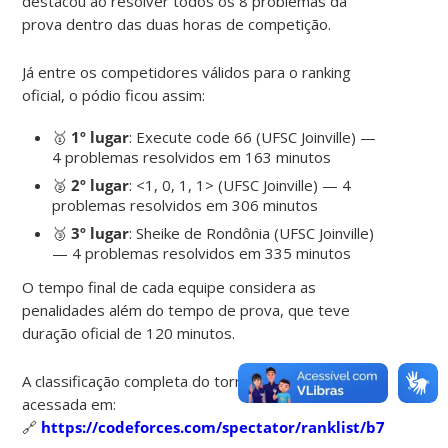
destacou ao resolver todos os 8 problemas da
prova dentro das duas horas de competição.
Já entre os competidores válidos para o ranking
oficial, o pódio ficou assim:
🥇
1º lugar
: Execute code 66 (UFSC Joinville) —
4 problemas resolvidos em 163 minutos
🥈
2º lugar
: <1, 0, 1, 1> (UFSC Joinville) — 4
problemas resolvidos em 306 minutos
🥉
3º lugar
: Sheike de Rondônia (UFSC Joinville)
— 4 problemas resolvidos em 335 minutos
O tempo final de cada equipe considera as
penalidades além do tempo de prova, que teve
duração oficial de 120 minutos.
A classificação completa do torneio pode ser
acessada em:
🔗
https://codeforces.com/spectator/ranklist/b72da76