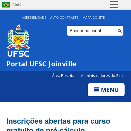
BRASIL
Simplifique!
ACESSIBILIDADE
ALTO CONTRASTE
MAPA DO SITE
Comunica BR
Participe
Acesso à informação
Legislação
Portal UFSC Joinville
Canais
Área Restrita
Administradores do Site
MENU
Inscrições abertas para curso
gratuito de pré-cálculo