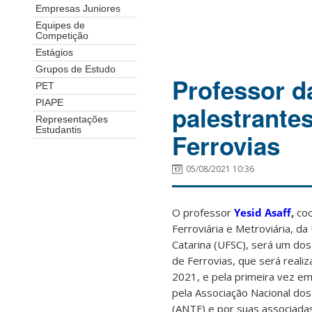
Empresas Juniores
Equipes de
Competição
Estágios
Grupos de Estudo
Professor d
PET
PIAPE
palestrante
Representações
Estudantis
Ferrovias
05/08/2021 10:36
O professor
Yesid Asaff
,
co
Ferroviária e Metroviária, d
Catarina (UFSC), será um do
de Ferrovias, que será reali
2021, e pela primeira vez e
pela Associação Nacional do
(ANTF) e por suas associad