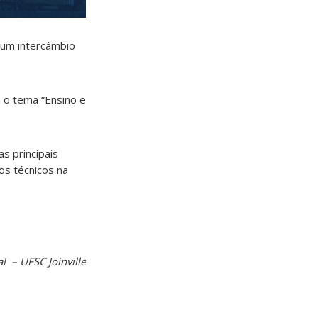
e um intercâmbio
m o tema “Ensino e
s principais
os técnicos na
l – UFSC Joinville