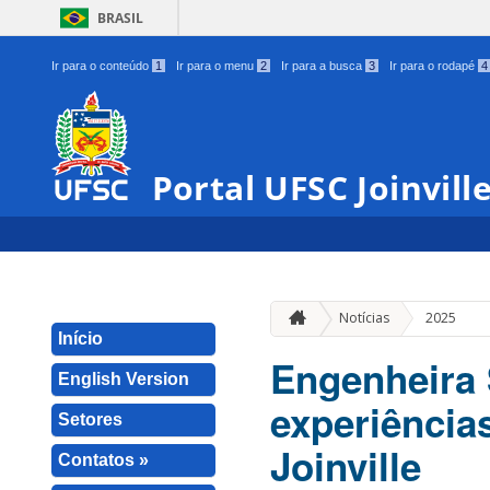
BRASIL
Ir para o conteúdo
1
Ir para o menu
2
Ir para a busca
3
Ir para o rodapé
4
Portal UFSC Joinvill
Notícias
2025
Início
Engenheira 
English Version
experiência
Setores
Joinville
Contatos »