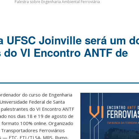
Palestra sobre Engenharia Ambiental Ferroviária
a UFSC Joinville será um d
s do VI Encontro ANTF de
ordenador do curso de Engenharia
a Universidade Federal de Santa
s palestrantes do VI Encontro ANTF
zado nos dias 18 e 19 de agosto de
m formato 100% online. Organizado
s Transportadores Ferroviários
as — FTC, FTL/TLSA, MRS, Rumo,