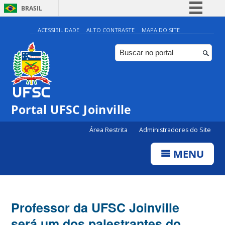
BRASIL
Simplifique!
ACESSIBILIDADE
ALTO CONTRASTE
MAPA DO SITE
Comunica BR
Participe
Acesso à informação
Legislação
Portal UFSC Joinville
Canais
Área Restrita
Administradores do Site
MENU
Professor da UFSC Joinville
será um dos palestrantes do