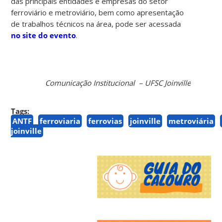
das principais entidades e empresas do setor
ferroviário e metroviário, bem como apresentação
de trabalhos técnicos na área, pode ser acessada
no site do evento
.
Comunicação Institucional – UFSC Joinville
Tags:
ANTF
ferroviaria
ferrovias
joinville
metroviária
joinville