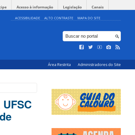
cipe
Acesso à informação
Legislação
Canais
ACESSIBILIDADE
ALTO CONTRASTE
MAPA DO SITE
Área Restrita
Administradores do Site
a UFSC
ode