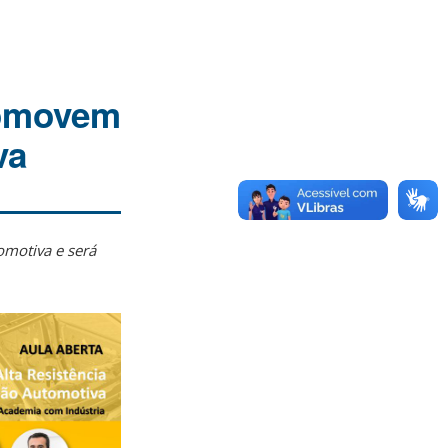
romovem
va
omotiva e será