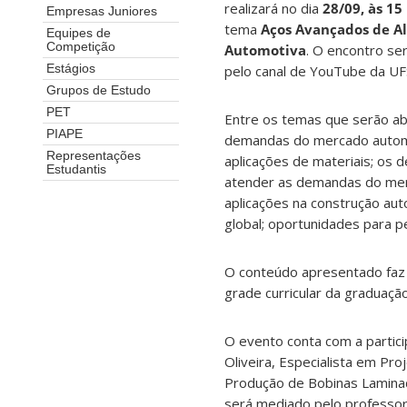
realizará no dia
28/09, às 15
Empresas Juniores
tema
Aços Avançados de Al
Equipes de
Competição
Automotiva
. O encontro se
pelo canal de YouTube da UFS
Estágios
Grupos de Estudo
PET
Entre os temas que serão ab
PIAPE
demandas do mercado automo
Representações
aplicações de materiais; os d
Estudantis
atender as demandas do merc
aplicações na construção au
global; oportunidades para p
O conteúdo apresentado faz p
grade curricular da graduaçã
O evento conta com a partici
Oliveira, Especialista em Pr
Produção de Bobinas Laminada
será mediado pelo professor