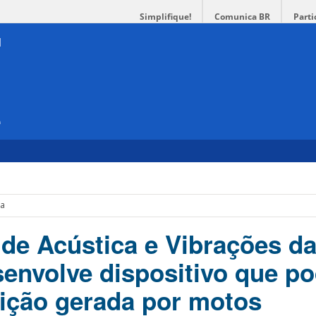
Simplifique!
Comunica BR
Parti
e
va
 de Acústica e Vibrações d
esenvolve dispositivo que p
uição gerada por motos