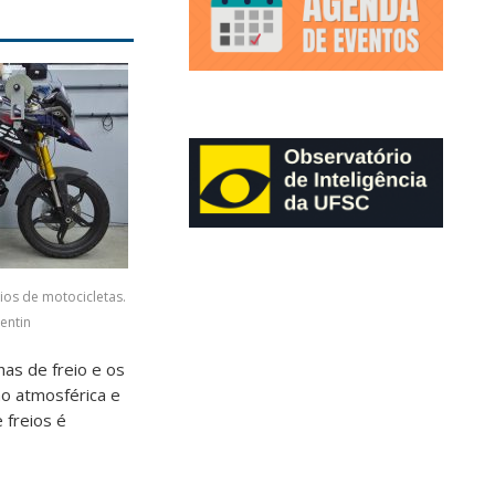
eios de motocicletas.
entin
has de freio e os
ão atmosférica e
 freios é