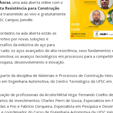
 horas
, uma aula aberta online com o
ta Resistência para Construção
rá transmitido ao vivo e gratuitamente
C Campus Joinville.
ordados na aula aberta estão as
tivo por novas soluções e
esafios da indústria do aço para
ado; os aços avançados de alta resistência, seus fundamentos
tomotiva; os avanços tecnológicos em processos para a competit
esquisa, desenvolvimento e inovação.
arte da disciplina de Materiais e Processos de Construção Veicul
o em Engenharia Automotiva, do Centro Tecnológico da UFSC em Jo
pação de profissionais da ArcelorMittal Vega: Fernando Coelho d
ojetos de Investimentos; Charles Pierri de Souza, Especialista em
s a Frio e Fabrício Cerqueira, Especialista em Pesquisa e Dese
 e coordenador do Curso de Engenharia Automotiva da UFSC Join