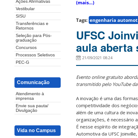
Ações Afirmativas
(mais…)
Vestibular
SISU
Tags:
engenharia automot
Transferências e
Retornos
UFSC Joinvi
Seleção para Pós-
graduação
aula aberta
Concursos
Processos Seletivos
21/09/2021 08:24
PEC-G
Evento online gratuito abord
Comunicação
transmitido pelo YouTube da
Atendimento à
A inovação é uma das formas
imprensa
competitividade dos negócio
Envie sua pauta/
Divulgação
além de uma cultura de inov
organizações, é necessário a
É nesse espírito de integraç
Vida no Campus
Automotiva da UFSC Joinville,