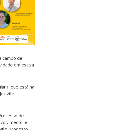
 e campo de
ividade em escala
ar I, que está na
inville.
e
 Processo de
nvolvimento; e
ville, Modesto