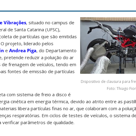
 e Vibrações
, situado no campus de
eral de Santa Catarina (UFSC),
oleta de partículas que são emitidas
 O projeto, liderado pelos
in
e
Andrea Piga
, do Departamento
, pretende reduzir a poluição do ar
s de frenagem de veículos, tendo em
pais fontes de emissão de partículas
Dispositivo de clausura para fr
Foto: Thiago Fior
ta com sistema de freio a disco é
ia cinética em energia térmica, devido ao atrito entre as pastil
teriais libera partículas finas no ar, que colaboram com a poluiç
nças respiratórias. Em ciclos de testes de veículos, o sistema de
 verificar parâmetros de qualidade.