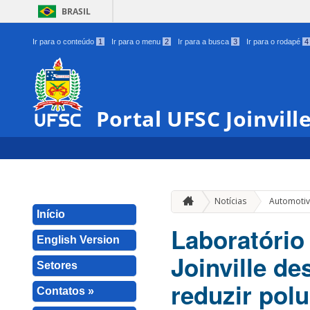
BRASIL
Ir para o conteúdo
1
Ir para o menu
2
Ir para a busca
3
Ir para o rodapé
4
Portal UFSC Joinvill
Notícias
Automoti
Início
Laboratório
English Version
Joinville d
Setores
reduzir pol
Contatos »