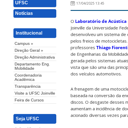
UFSC
17/04/2025 13:45
Notícias
O
Laboratório de Acústica
Joinville da Universidade Fed
Institucional
desenvolveu um sistema de c
pelos freios de motocicletas.
Campus »
professores
Thiago Fiorent
Direção Geral »
de Engenharias da Mobilidade
Direção Administrativa
gerada pelos sistemas atuai
Departamento Eng.
vista que são uma das princi
Mobilidade
dos veículos automotivos.
Coordenadoria
Acadêmica
Transparência
A frenagem de uma motocicle
Visite a UFSC Joinville
baseada na conversão da energ
Feira de Cursos
discos. O desgaste desses ma
aumentam a incidência de doe
acionado diversas vezes para
Seja UFSC