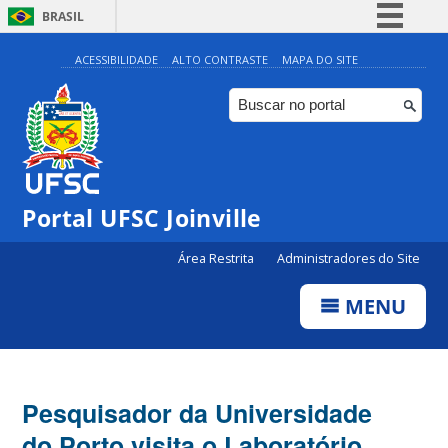
BRASIL
Simplifique!
ACESSIBILIDADE
ALTO CONTRASTE
MAPA DO SITE
Comunica BR
Participe
Acesso à informação
Legislação
Portal UFSC Joinville
Canais
Área Restrita
Administradores do Site
MENU
Pesquisador da Universidade
do Porto visita o Laboratório