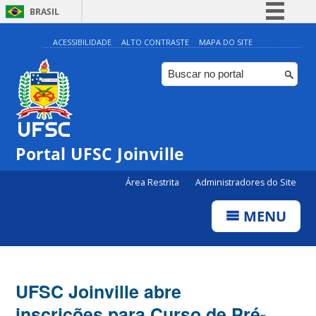
BRASIL
Simplifique!
ACESSIBILIDADE
ALTO CONTRASTE
MAPA DO SITE
Comunica BR
Participe
Acesso à informação
Legislação
Portal UFSC Joinville
Canais
Área Restrita
Administradores do Site
MENU
UFSC Joinville abre
inscrições para Curso de Pré-