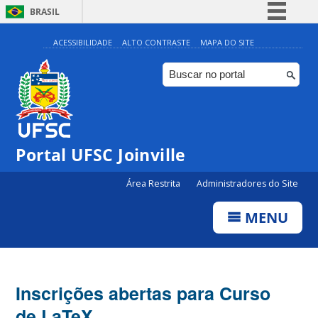
BRASIL
Simplifique!
ACESSIBILIDADE
ALTO CONTRASTE
MAPA DO SITE
Comunica BR
Participe
Acesso à informação
Legislação
Portal UFSC Joinville
Canais
Área Restrita
Administradores do Site
MENU
Inscrições abertas para Curso
de LaTeX