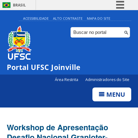
BRASIL
Simplifique!
ACESSIBILIDADE
ALTO CONTRASTE
MAPA DO SITE
Comunica BR
Participe
Acesso à informação
Legislação
Portal UFSC Joinville
Canais
Área Restrita
Administradores do Site
MENU
Workshop de Apresentação
Desafio Nacional Granioter-