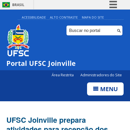
BRASIL
Simplifique!
ACESSIBILIDADE
ALTO CONTRASTE
MAPA DO SITE
Comunica BR
Participe
Acesso à informação
Legislação
Portal UFSC Joinville
Canais
Área Restrita
Administradores do Site
MENU
UFSC Joinville prepara
atividades para recepção dos