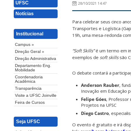
UFSC
28/10/2021 14:47
Notícias
Para celebrar seus cinco ano
Transportes e Logística (Gap
Institucional
19h, uma mesa-redonda com o 
Campus »
“Soft Skills”
é um termo em in
Direção Geral »
exemplos de
soft skills
são C
Direção Administrativa
Departamento Eng.
Mobilidade
O debate contará a participa
Coordenadoria
Acadêmica
Anderson Rauber
, fun
Transparência
Inovação em Educação pe
Visite a UFSC Joinville
Felipe Góes
, Professor
Feira de Cursos
Projetos na UFSC
Diego Castro
, especial
Seja UFSC
O evento é gratuito e irá disp