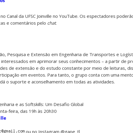
os
 no Canal da UFSC Joinville no YouTube. Os espectadores poderão
tas e comentários pelo
chat
.
ão, Pesquisa e Extensão em Engenharia de Transportes e Logíst
 interessados em aprimorar seus conhecimentos – a partir de p
ades de extensão e do estudo constante por meio de leituras, di
rticipação em eventos. Para tanto, o grupo conta com uma mento
l dá o suporte e aconselhamento em todas as atividades.
haria e as Softskills: Um Desafio Global
nta-feira, das 19h às 20h30
lle
ou no Instagram
@gape_tl