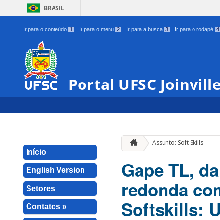
BRASIL
Ir para o conteúdo
1
Ir para o menu
2
Ir para a busca
3
Ir para o rodapé
4
Portal UFSC Joinvill
Assunto: Soft Skills
Início
Gape TL, da
English Version
redonda com
Setores
Softskills:
Contatos »