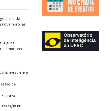
ngenharia de
de novembro, às
s. Alguns
cia Emocional.
tion), mestre em
Gestão de
pela UDESC
 inscrição no