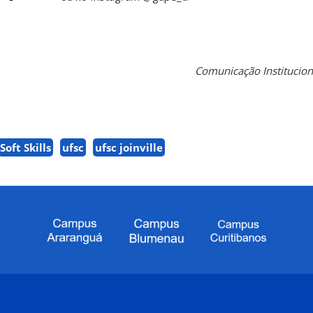
Comunicação Instituciona
Soft Skills
ufsc
ufsc joinville