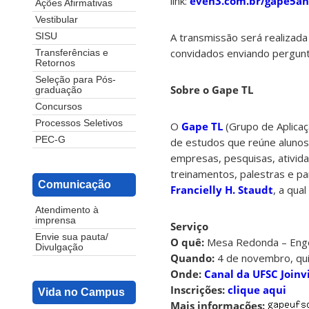
link:
even3.com.br/gape5an
Ações Afirmativas
Vestibular
A transmissão será realizada
SISU
convidados enviando pergun
Transferências e
Retornos
Seleção para Pós-
Sobre o Gape TL
graduação
Concursos
Processos Seletivos
O
Gape TL
(Grupo de Aplicaç
PEC-G
de estudos que reúne alunos
empresas, pesquisas, ativid
treinamentos, palestras e pa
Comunicação
Francielly H. Staudt
, a qua
Atendimento à
imprensa
Serviço
Envie sua pauta/
O quê:
Mesa Redonda – Engen
Divulgação
Quando:
4 de novembro, qui
Onde:
Canal da UFSC Joinvi
Inscrições:
clique aqui
Vida no Campus
Mais informações: