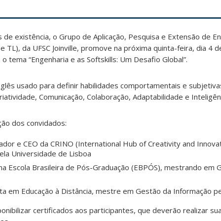
s de existência, o Grupo de Aplicação, Pesquisa e Extensão de E
e TL), da UFSC Joinville, promove na próxima quinta-feira, dia 4 
tema “Engenharia e as Softskills: Um Desafio Global”.
glês usado para definir habilidades comportamentais e subjetiva
riatividade, Comunicação, Colaboração, Adaptabilidade e Inteligên
ção dos convidados:
dador e CEO da CRINO (International Hub of Creativity and Innova
la Universidade de Lisboa
 na Escola Brasileira de Pós-Graduação (EBPÓS), mestrando em 
ista em Educação à Distância, mestre em Gestão da Informação 
onibilizar certificados aos participantes, que deverão realizar sua