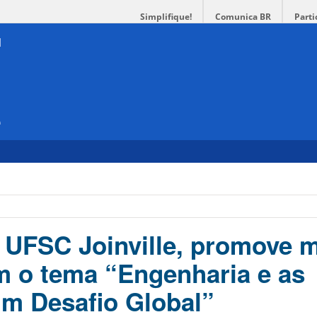
Simplifique!
Comunica BR
Parti
e
 UFSC Joinville, promove 
 o tema “Engenharia e as
 Um Desafio Global”