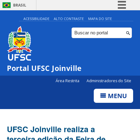
BRASIL
Simplifique!
ACESSIBILIDADE
ALTO CONTRASTE
MAPA DO SITE
Comunica BR
Participe
Acesso à informação
Legislação
Portal UFSC Joinville
Canais
Área Restrita
Administradores do Site
MENU
UFSC Joinville realiza a
terceira edição da Feira de