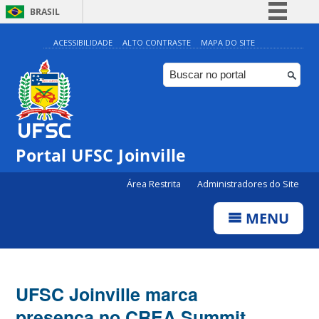
BRASIL
Simplifique!
ACESSIBILIDADE
ALTO CONTRASTE
MAPA DO SITE
Comunica BR
Participe
Acesso à informação
Legislação
Portal UFSC Joinville
Canais
Área Restrita
Administradores do Site
MENU
UFSC Joinville marca
presença no CREA Summit