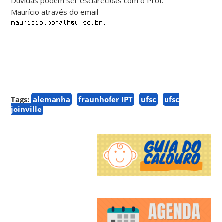
Dúvidas podem ser esclarecidas com o Prof.
Maurício através do email
Tags:
alemanha
fraunhofer IPT
ufsc
ufsc
joinville