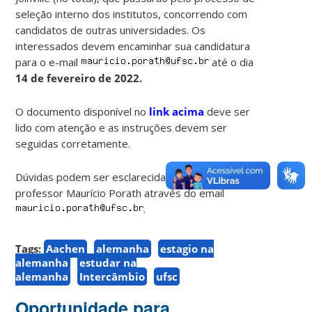
seleção interno dos institutos, concorrendo com
candidatos de outras universidades. Os
interessados devem encaminhar sua candidatura
para o e-mail
até o dia
14 de fevereiro de 2022.
O documento disponível no
link acima
deve ser
lido com
atenção e as instruções devem ser
seguidas corretamente.
Dúvidas podem ser esclarecidas com o
professor Maurício Porath através do email
.
Tags:
Aachen
alemanha
estagio na
alemanha
estudar na
alemanha
Intercâmbio
ufsc
Oportunidade para