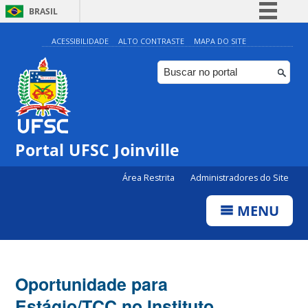
BRASIL
Simplifique!
ACESSIBILIDADE
ALTO CONTRASTE
MAPA DO SITE
Comunica BR
Participe
Acesso à informação
Legislação
Portal UFSC Joinville
Canais
Área Restrita
Administradores do Site
MENU
Oportunidade para
Estágio/TCC no Instituto