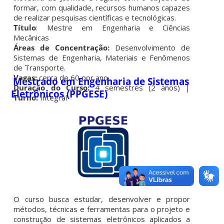
formar, com qualidade, recursos humanos capazes
de realizar pesquisas científicas e tecnológicas.
Título
: Mestre em Engenharia e Ciências
Mecânicas
Áreas de Concentração:
Desenvolvimento de
Sistemas de Engenharia, Materiais e Fenômenos
de Transporte.
Vagas:
cerca de 60 por ano
Mestrado em Engenharia de Sistemas
Duração do Curso:
4 semestres (2 anos) |
Eletrônicos (PPGESE)
Turno:
Integral
O curso busca estudar, desenvolver e propor
métodos, técnicas e ferramentas para o projeto e
construção de sistemas eletrônicos aplicados a