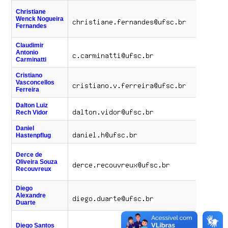
(48)
Christiane
4
Wenck Nogueira
(47)
Fernandes
7
Claudimir
(48)
Antonio
4
Carminatti
Cristiano
(48)
Vasconcellos
6
Ferreira
Dalton Luiz
Rech Vidor
Daniel
(48)
Hastenpflug
7
(48)
Derce de
4
Oliveira Souza
(47)
Recouvreux
7
Diego
(48)
Alexandre
2
Duarte
(48)
Diego Santos
7