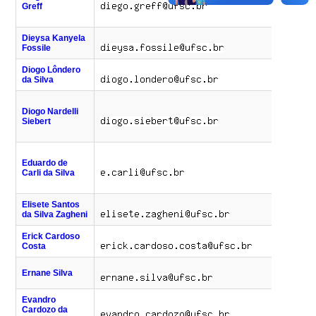
Greff
(47)
7
Dieysa Kanyela
Fossile
Diogo Lôndero
(48)
da Silva
7
(48)
Diogo Nardelli
7
Siebert
(47)
7
(48)
Eduardo de
4
Carli da Silva
(47)
7
Elisete Santos
(48)
da Silva Zagheni
7
Erick Cardoso
(48)
Costa
6
(48)
Ernane Silva
7
Evandro
(48)
Cardozo da
6