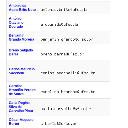
Antônio de
(48)
Assis Brito Neto
7
Antônio
(48)
Otaviano
2
Dourado
Benjamin
(48)
Grando Moreira
7
(48)
Breno Salgado
7327 
Barra
/ 
(48)
Carlos Mauricio
4
Sacchelli
(47)
7
Carolina
Brandão Pereira
de Souza
Catia Regina
(48)
Silva de
6
Carvalho Pinto
César Augusto
(48)
Bortot
7