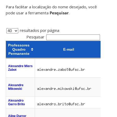
Para facilitar a localização do nome desejado, você
pode usar a ferramenta
Pesquisar
.
resultados por página
Pesquisar
Professores
Quadro
E-mail
Tele
Permanente
Professores
E-mail
Tele
(48)
Quadro
Alexandre Miers
7
Permanente
Zabot
(47)
7
(48)
Alexandre
7
Mikowski
(47)
7
Alexandro
(48)
Garro Brito
2
(48)
Aline Durrer
7