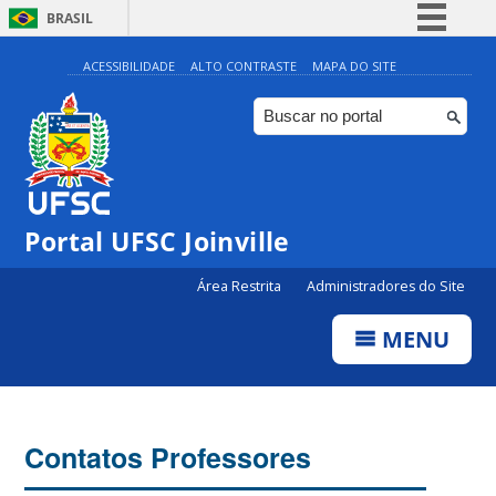
BRASIL
Simplifique!
ACESSIBILIDADE
ALTO CONTRASTE
MAPA DO SITE
Comunica BR
Participe
Acesso à informação
Legislação
Portal UFSC Joinville
Canais
Área Restrita
Administradores do Site
MENU
Contatos Professores