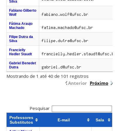
Silva
Fabiano Gilberto
(48)
Wolf
4
Fátima Araujo
(48)
Machado
4
Filipe Dutra da
(48)
Silva
7
Francielly
(48)
Hedler Staudt
7
Gabriel Benedet
(48)
Dutra
7
Mostrando de 1 até 40 de 101 registros
Anterior
Próximo
Pesquisar
Professores
E-mail
Sala
Substitutos