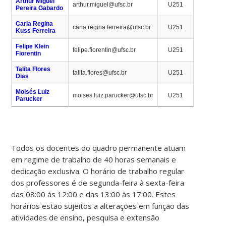
Arthur Miguel
arthur.miguel@ufsc.br
U251
Pereira Gabardo
Carla Regina
carla.regina.ferreira@ufsc.br
U251
Kuss Ferreira
Felipe Klein
felipe.fiorentin@ufsc.br
U251
Fiorentin
Talita Flores
talita.flores@ufsc.br
U251
Dias
Moisés Luiz
moises.luiz.parucker@ufsc.br
U251
Parucker
Todos os docentes do quadro permanente atuam
em regime de trabalho de 40 horas semanais e
dedicação exclusiva. O horário de trabalho regular
dos professores é de segunda-feira à sexta-feira
das 08:00 às 12:00 e das 13:00 às 17:00. Estes
horários estão sujeitos a alterações em função das
atividades de ensino, pesquisa e extensão