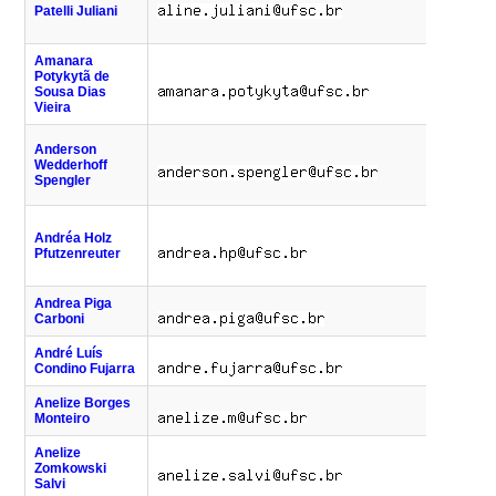
Patelli Juliani
(47)
7
Amanara
Potykytã de
Sousa Dias
Vieira
(48)
Anderson
7
Wedderhoff
(47)
Spengler
7
(48)
Andréa Holz
7
Pfutzenreuter
(47)
7
Andrea Piga
(48)
Carboni
7
André Luís
(48)
Condino Fujarra
4
Anelize Borges
(48)
Monteiro
7304 
Anelize
Zomkowski
Salvi